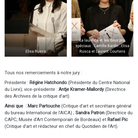
La lauréate et les deux prix
spéciaux : Camille Bardin ; Elisa
Elisa Rusca
Rusca et Laurent Courtens
Tous nos remerciements à notre jury :
Présidente :
Régine Hatchondo
(Présidente du Centre National
du Livre); vice-présidente :
Antje Kramer-Mallordy
(Directrice
des Archives de la critique d’art)
Ainsi que :
Marc Partouche
(Critique d’art et secrétaire général
du bureau International de l’AICA) ;
Sandra Patron
(Directrice du
CAPC, Musée d’Art Contemporain de Bordeaux) et
Rafael Pic
(Critique d’art et rédacteur en chef du Quotidien de l’Art).