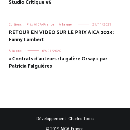
Studio Critique #5
Éditions
,
Prix AICA-France
,
À la une
21/11/2023
RETOUR EN VIDEO SUR LE PRIX AICA 2023 :
Fanny Lambert
À la une
09/01/2020
« Contrats d’auteurs : la galère Orsay » par
Patricia Falguières
Développement : Charles Torris
© 2019 AICA-France.