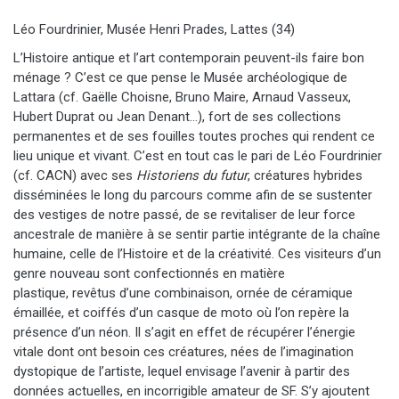
Léo Fourdrinier, Musée Henri Prades, Lattes (34)
L’Histoire antique et l’art contemporain peuvent-ils faire bon
ménage ? C’est ce que pense le Musée archéologique de
Lattara (cf. Gaëlle Choisne, Bruno Maire, Arnaud Vasseux,
Hubert Duprat ou Jean Denant…), fort de ses collections
permanentes et de ses fouilles toutes proches qui rendent ce
lieu unique et vivant. C’est en tout cas le pari de Léo Fourdrinier
(cf. CACN) avec ses
Historiens du futur
, créatures hybrides
disséminées le long du parcours comme afin de se sustenter
des vestiges de notre passé, de se revitaliser de leur force
ancestrale de manière à se sentir partie intégrante de la chaîne
humaine, celle de l’Histoire et de la créativité. Ces visiteurs d’un
genre nouveau sont confectionnés en matière
plastique, revêtus d’une combinaison, ornée de céramique
émaillée, et coiffé​s d’un casque de moto où l’on repère la
présence d’un néon. Il s’agit en effet de récupérer l’énergie
vitale dont ont besoin ces créatures, nées de l’imagination
dystopique de l’artiste, lequel envisage l’avenir à partir des
données actuelles​, en incorrigible amateur de SF. S’y ajoutent