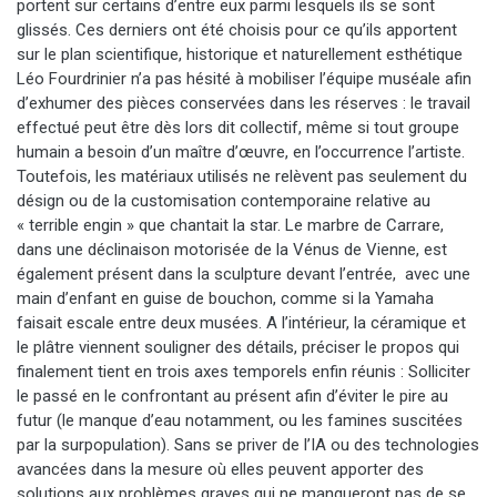
portent sur certains d’entre eux parmi lesquels ils se sont
glissés. Ces derniers ont été choisis pour ce qu’ils apportent
sur le plan scientifique, historique et naturellement esthétique
Léo Fourdrinier n’a pas hésité à mobiliser l’équipe muséale afin
d’exhumer des pièces conservées dans les réserves : le travail
effectué peut être dès lors dit collectif, même si tout groupe
humain a besoin d’un maître d’œuvre, en l’occurrence l’artiste.
Toutefois, les matériaux utilisés ne relèvent pas seulement du
désign ou de la customisation contemporaine relative au
« terrible engin » que chantait la star. Le marbre de Carrare,
dans une déclinaison motorisée de la Vénus de Vienne, est
également présent dans la sculpture devant l’entrée, avec une
main d’enfant en guise de bouchon, comme si la Yamaha
faisait escale entre deux musées. A l’intérieur, la céramique et
le plâtre viennent souligner des détails, préciser le propos qui
finalement tient en trois axes temporels enfin réunis : Solliciter
le passé en le confrontant au présent afin d’éviter le pire au
futur (le manque d’eau notamment, ou les famines suscitées
par la surpopulation). Sans se priver de l’IA ou des technologies
avancées dans la mesure où elles peuvent apporter des
solutions aux problèmes graves qui ne manqueront pas de se