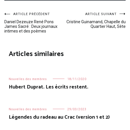
Navigation
ARTICLE PRÉCÉDENT
ARTICLE SUIVANT
Daniel Dezeuze René Pons
Cristine Guinamand, Chapelle du
James Sacré : Deux journaux
Quartier Haut, Sète
de
intimes et des poèmes
l’article
Articles similaires
Nouvelles des membres
18/11/2020
Hubert Duprat. Les écrits restent.
Nouvelles des membres
29/03/2023
Légendes du radeau au Crac (version 1 et 2)