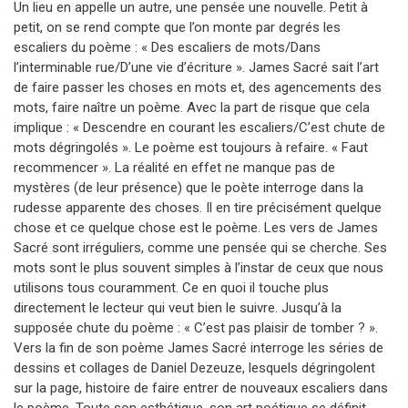
Un lieu en appelle un autre, une pensée une nouvelle. Petit à
petit, on se rend compte que l’on monte par degrés les
escaliers du poème : « Des escaliers de mots/Dans
l’interminable rue/D’une vie d’écriture ». James Sacré sait l’art
de faire passer les choses en mots et, des agencements des
mots, faire naître un poème. Avec la part de risque que cela
implique : « Descendre en courant les escaliers/C’est chute de
mots dégringolés ». Le poème est toujours à refaire. « Faut
recommencer ». La réalité en effet ne manque pas de
mystères (de leur présence) que le poète interroge dans la
rudesse apparente des choses. Il en tire précisément quelque
chose et ce quelque chose est le poème. Les vers de James
Sacré sont irréguliers, comme une pensée qui se cherche. Ses
mots sont le plus souvent simples à l’instar de ceux que nous
utilisons tous couramment. Ce en quoi il touche plus
directement le lecteur qui veut bien le suivre. Jusqu’à la
supposée chute du poème : « C’est pas plaisir de tomber ? ».
Vers la fin de son poème James Sacré interroge les séries de
dessins et collages de Daniel Dezeuze, lesquels dégringolent
sur la page, histoire de faire entrer de nouveaux escaliers dans
le poème. Toute son esthétique, son art poétique se définit