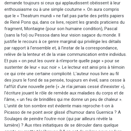
demande toujours si ceux qui applaudissent obéissent à leur
enthousiasme ou à une simple coutume ». On aura compris
que le « Theatrum mundi » ne fait pas partie des petits papiers
de René Pons qui, dans ce livre, rejoint les grands praticiens du
fragment, Montaigne (pour son humaine condition), Pascal
(sans la foi) ou Pessoa dans leur vision sagace du monde. Il
justifie le recours à ce genre marginal qui privilégie les détails
par rapport à l’ensemble et, à l’instar de la correspondance,
relève de la lenteur et de la vraie communication entre individus.
Et puis « on peut les ouvrir à n’importe quelle page » pour se
sustenter de leur « suc noir ». Le lecteur est ainsi pris à témoin
ce qui crée une certaine complicité. L’auteur nous livre au fil
des jours le fond de sa pensée, toujours en éveil, sans cesse à
l’affût d’une nouvelle perle (« Je n’ai jamais cessé d’inexister »),
l’écriture jouant le rôle de remède aux maladies du corps et de
l’âme, « un feu de brindilles qui me donne un peu de chaleur ».
L’unité de ton sombre est évidente mais reproche-t-on à
Picasso de ne point avoir glissé d’humour dans Guernica ? A
Soulages de peindre l’outre-noir (qui par ailleurs révèle la
lumière) ? Aux rites initiatiques de se dérouler dans quelque