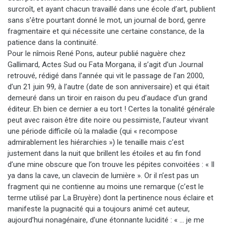
surcroît, et ayant chacun travaillé dans une école d’art, publient
sans s’être pourtant donné le mot, un journal de bord, genre
fragmentaire et qui nécessite une certaine constance, de la
patience dans la continuité.
Pour le nîmois René Pons, auteur publié naguère chez
Gallimard, Actes Sud ou Fata Morgana, il s’agit d’un Journal
retrouvé, rédigé dans l’année qui vit le passage de l’an 2000,
d’un 21 juin 99, à l’autre (date de son anniversaire) et qui était
demeuré dans un tiroir en raison du peu d’audace d’un grand
éditeur. Eh bien ce dernier a eu tort ! Certes la tonalité générale
peut avec raison être dite noire ou pessimiste, l’auteur vivant
une période difficile où la maladie (qui « recompose
admirablement les hiérarchies ») le tenaille mais c’est
justement dans la nuit que brillent les étoiles et au fin fond
d’une mine obscure que l’on trouve les pépites convoitées : « Il
ya dans la cave, un clavecin de lumière ». Or il n’est pas un
fragment qui ne contienne au moins une remarque (c’est le
terme utilisé par La Bruyère) dont la pertinence nous éclaire et
manifeste la pugnacité qui a toujours animé cet auteur,
aujourd’hui nonagénaire, d’une étonnante lucidité : « … je me