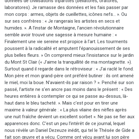
données de civilisations tripartites (bellatores, oratores,
laboratores). Je ramasse des données et les fais passer par
mon corps : armes, objets de cueillettes, icônes nefs… ». Ou
sur ses confrères : « Je rangerais les artistes en secs et
humides. ». A l’instar de Montaigne, l’ancien révolutionnaire
semble avoir trouvé une sagesse à mesure humaine : «
Finalement une vie sereine est propice à l’art. Les tourments
poussent à la radicalité et amputent l’épanouissement de ses
plus belles fleurs. » On comprend mieux l’insistance sur le jardin
du Mont St Clair (« J’aime la tranquillité de ma montagnette. »).
Surtout quand il regarde dans le rétroviseur : « J’ai raclé le fond.
Mon père et mon grand-père ont préféré butiner : ils ont amené
le miel, moi la boue. N’avaient-ils par raison ? ». Penché sur son
passé, l’artiste ne s’en ancre pas moins dans le présent : « Des
heures entières à contempler ce qui se passe au-dessus, là-
haut dans le bleu tacheté. ». Mais c’est pour en tirer une
maxime à valeur générale : « La plus vilaine des nèfles après
une nuit fraîche devient un excellent sorbet ». Ne pas se fier aux
apparences donc. C’est un peu l’intérêt de ce journal, lequel
nous révèle un Daniel Dezeuze inédit, qui tel le Thésée de Gide a
fait son œuvre et a vécu. Comme ont vécu avant lui son père