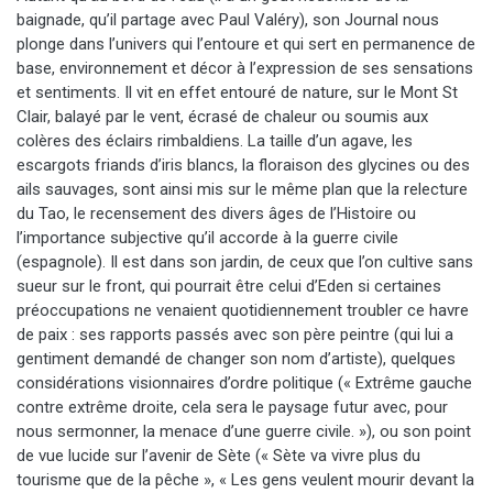
baignade, qu’il partage avec Paul Valéry), son Journal nous
plonge dans l’univers qui l’entoure et qui sert en permanence de
base, environnement et décor à l’expression de ses sensations
et sentiments. Il vit en effet entouré de nature, sur le Mont St
Clair, balayé par le vent, écrasé de chaleur ou soumis aux
colères des éclairs rimbaldiens. La taille d’un agave, les
escargots friands d’iris blancs, la floraison des glycines ou des
ails sauvages, sont ainsi mis sur le même plan que la relecture
du Tao, le recensement des divers âges de l’Histoire ou
l’importance subjective qu’il accorde à la guerre civile
(espagnole). Il est dans son jardin, de ceux que l’on cultive sans
sueur sur le front, qui pourrait être celui d’Eden si certaines
préoccupations ne venaient quotidiennement troubler ce havre
de paix : ses rapports passés avec son père peintre (qui lui a
gentiment demandé de changer son nom d’artiste), quelques
considérations visionnaires d’ordre politique (« Extrême gauche
contre extrême droite, cela sera le paysage futur avec, pour
nous sermonner, la menace d’une guerre civile. »), ou son point
de vue lucide sur l’avenir de Sète (« Sète va vivre plus du
tourisme que de la pêche », « Les gens veulent mourir devant la