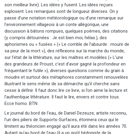
son meilleur livre). Les idées y fusent. Les idées reçues
explosent. Les remarques sont de longueur diverses. On y
passe d’une notation météorologique ou d’une remarque sur
l’environnement villageois à un conte allégorique, une
discussion à bâtons rompues, quelques poèmes, des citations
(y compris détournées : Je est bien moi, hélas.), des
aphorismes ou « fusées » (« Le comble de l’absurde : mourir de
sa peur de la mort »), des réflexions sur la marche du monde,
sur l’état de la littérature, sur les maîtres et modèles (« L’une
des grandeurs de Proust, c’est d’avoir gagné la profondeur en
fréquentant le futile »), diverses questions comme du grain à
moudre et surtout des métaphores constamment renouvelées
illustrant le sens même de sa démarche qu’il cherche sans
cesse à définir. Il faut donc lire ce livre, si l’on aime la lecture et
l’authentique littérature. Il faut le lire, envers et contre tous.
Ecce homo. BTN
Le journal du bord de l’eau, de Daniel Dezeuze, artiste reconnu,
l’un des piliers de Supports-Surfaces, étonnera ceux qui le
limitent au théoricien engagé qu’il aura été dans les années 70.
Autant qu’au bord de l’eau (il a un goût hédoniste de la