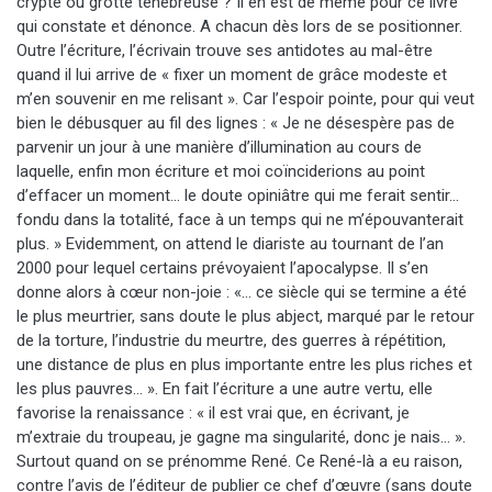
crypte ou grotte ténébreuse ? Il en est de même pour ce livre
qui constate et dénonce. A chacun dès lors de se positionner.
Outre l’écriture, l’écrivain trouve ses antidotes au mal-être
quand il lui arrive de « fixer un moment de grâce modeste et
m’en souvenir en me relisant ». Car l’espoir pointe, pour qui veut
bien le débusquer au fil des lignes : « Je ne désespère pas de
parvenir un jour à une manière d’illumination au cours de
laquelle, enfin mon écriture et moi coïnciderions au point
d’effacer un moment… le doute opiniâtre qui me ferait sentir…
fondu dans la totalité, face à un temps qui ne m’épouvanterait
plus. » Evidemment, on attend le diariste au tournant de l’an
2000 pour lequel certains prévoyaient l’apocalypse. Il s’en
donne alors à cœur non-joie : «… ce siècle qui se termine a été
le plus meurtrier, sans doute le plus abject, marqué par le retour
de la torture, l’industrie du meurtre, des guerres à répétition,
une distance de plus en plus importante entre les plus riches et
les plus pauvres… ». En fait l’écriture a une autre vertu, elle
favorise la renaissance : « il est vrai que, en écrivant, je
m’extraie du troupeau, je gagne ma singularité, donc je nais… ».
Surtout quand on se prénomme René. Ce René-là a eu raison,
contre l’avis de l’éditeur de publier ce chef d’œuvre (sans doute