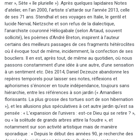
mer », Sète « île plurielle »). Après quelques lapidaires Notes
d’atelier, en l’an 2000, l’artiste s’attarde sur l’année 2013, celle
de ses 71 ans. Stendhal et ses voyages en Italie, le gentil et
lucide Nerval, Nietzsche et son refus de la dialectique,
l’anarchiste couronné Héliogabale (selon Artaud, souvent
sollicité), les poèmes d’André Breton, inspirent à l’auteur
certains des meilleurs passages de ces fragments hétéroclites
où il évoque tout de même, incidemment, la confection de ses
boucliers. Il en est, après tout, de même au quotidien, où nous
passons constamment d’une idée à une autre, d’une sensation
à un sentiment etc. Dès 2014, Daniel Dezeuze abandonne les
repères temporels pour laisser ses notes, réflexions et
aphorismes s’énoncer en toute indépendance, toujours sans
hiérarchie, entre les références à son jardin (« Amandiers
florissants. La plus grosse des tortues sort de son hibernation
»), et les allusions plus spéculatives à cet autre jardin qu’est sa
pensée : « L’expansion de l’univers : est-ce Dieu qui se retire ? »,
ou « la solitude de grands arbres attire la foudre », et
notamment sur son activité artistique mais de manière
sporadique : « Depuis le début des années 90, je recherche des