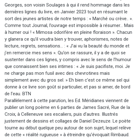
Georges, son voisin Soulages à qui il rend hommage dans les
dernières lignes du livre, en Janvier 2023 tout en résumant le
sort des jeunes artistes de notre temps : « Marché ou crève.. ».
Comme tout Journal, l’ouvrage est impossible à résumer… Mais
à humer oui ! « Mimosa odorifère en pleine floraison ». Chacun
y glanera ce qu’il voudra bien y trouver, aphorismes, notes de
lecture, regrets, sensations… : « J’ai vu la beauté du monde et
j’en remercie mes sens ». Qu’on se rassure, il y a de quoi se
sustenter dans ces lignes, y compris avec le sens de l’humour
que connaissent bien ses intimes : « Je suis pacifiste, moi. Je
ne charge pas mon fusil avec des chevrotines mais
simplement avec du gros sel. » Eh bien c’est ce même sel qui
donne à ce livre son goût si particulier, et pas si amer, de bord
de l’eau. BTN
Parallèlement à cette parution, les Ed. Méridianes viennent de
publier un long poème en 6 parties de James Sacré, Rue de la
Croix, à Celleneuve ses escaliers, puis d’autres. Illustrés
justement de dessins et collages de Daniel Dezeuze. Le poète
tourne au début quelque peu autour de son sujet, lequel relève
de cette « réalité rugueuse » à étreindre qu’évoquait Rimbaud.