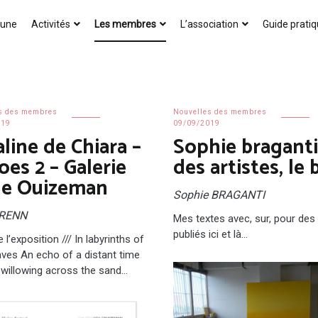
AICA-France
 une
Activités
Les membres
L’association
Guide prati
s des membres
Nouvelles des membres
019
09/09/2019
line de Chiara –
Sophie braganti
es 2 – Galerie
des artistes, le 
le Ouizeman
Sophie BRAGANTI
CRENN
Mes textes avec, sur, pour des 
publiés ici et là…
 l’exposition /// In labyrinths of
aves An echo of a distant time
illowing across the sand…