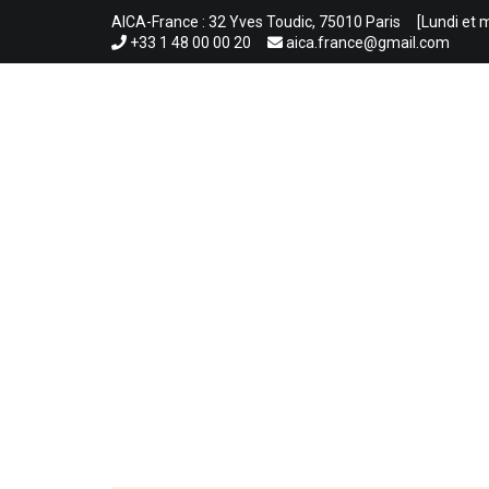
Aller
AICA-France : 32 Yves Toudic, 75010 Paris
[Lundi et 
au
+33 1 48 00 00 20
aica.france@gmail.com
contenu