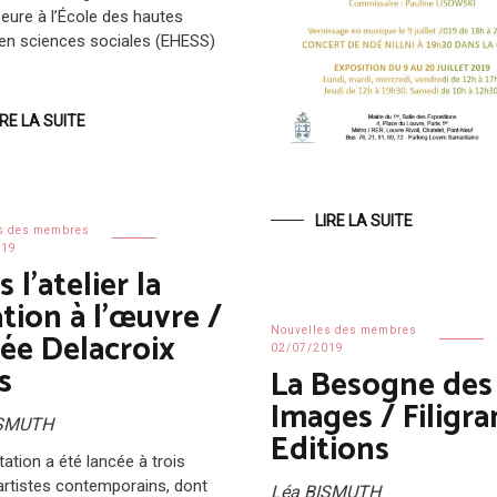
eure à l’École des hautes
en sciences sociales (EHESS)
IRE LA SUITE
LIRE LA SUITE
s des membres
019
 l’atelier la
tion à l’œuvre /
ée Delacroix
Nouvelles des membres
02/07/2019
s
La Besogne des
Images / Filigra
ISMUTH
Editions
tation a été lancée à trois
artistes contemporains, dont
Léa BISMUTH