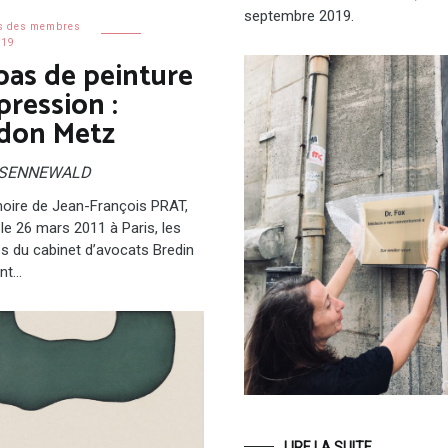
septembre 2019.
s des membres
019
pas de peinture
pression :
don Metz
l SENNEWALD
ire de Jean-François PRAT,
 le 26 mars 2011 à Paris, les
s du cabinet d’avocats Bredin
ont…
LIRE LA SUITE