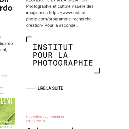
ion
ardo
Photographie et culture visuelle des
imaginaires https://www.institut-
photo.com/programme-recherche-
creation/ Pour la seconde…
s
Ricardo
ent,
LIRE LA SUITE
Nouvelles des membres
03/07/2019