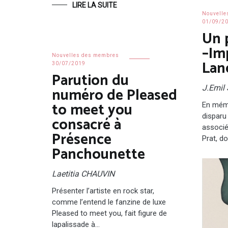
LIRE LA SUITE
Nouvelle
01/09/2
Un 
–Im
Nouvelles des membres
Lan
30/07/2019
Parution du
J.Emi
numéro de Pleased
to meet you
En mémo
disparu
consacré à
associé
Présence
Prat, d
Panchounette
Laetitia CHAUVIN
Présenter l’artiste en rock star,
comme l’entend le fanzine de luxe
Pleased to meet you, fait figure de
lapalissade à…