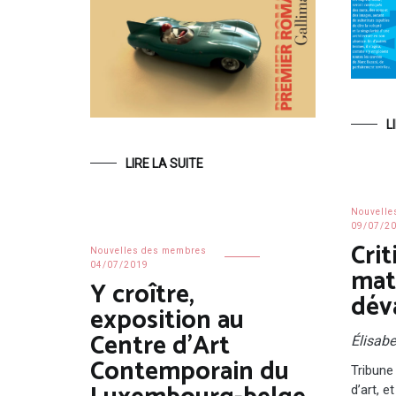
L
LIRE LA SUITE
Nouvelle
09/07/2
Crit
Nouvelles des membres
04/07/2019
mat
Y croître,
dév
exposition au
Centre d’Art
Élisab
Contemporain du
Tribune 
d’art, e