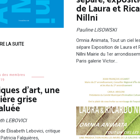
sépare, exposit
de Laura et Ric
Nillni
Pauline LISOWSKI
Omnia Animata, Tout un ciel le
IRE LA SUITE
sépare Exposition de Laura et 
Nillni Mairie du 1er arrondissem
Paris galerie Victor…
s des membres
019
iques d’art, une
ière grise
aluée
eth LEBOVICI
de Élisabeth Lebovici, critique
t Patricia Falguières,