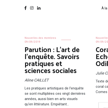
À la
Nouvelles des membres
Nouvelle
09/09/2019
09/09/2
Parution : L’art de
Cora
l’enquête. Savoirs
Echo
pratiques et
Odi
sciences sociales
Julie 
Aline CAILLET
Texte de
coral c
Les pratiques artistiques de l’enquête
Comes w
se sont multipliées ces vingt dernières
années, aussi bien en arts visuels
qu’en littérature. Empiétant…