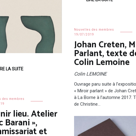
Nouvelles des membres
19/07/2019
Johan Creten, Mi
Parlant, texte d
Colin Lemoine
IRE LA SUITE
Colin LEMOINE
Ouvrage paru suite à l’expositi
« Miroir parlant » de Johan Cret
à La Borne à l’automne 2017. 
s des membres
de Christine…
019
nir lieu. Atelier
 Barani »,
missariat et