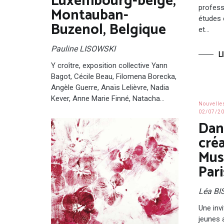
Luxembourg-belge,
profess
Montauban-
études 
Buzenol, Belgique
et…
Pauline LISOWSKI
L
Y croître, exposition collective Yann
Bagot, Cécile Beau, Filomena Borecka,
Angèle Guerre, Anaïs Lelièvre, Nadia
Kever, Anne Marie Finné, Natacha…
Nouvelle
02/07/2
Dans
créa
Mus
Pari
Léa B
Une invi
jeunes 