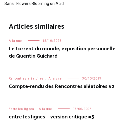
de
Sans : Flowers Blooming on Acid
l’article
Articles similaires
À la une
15/10/2025
Le torrent du monde, exposition personnelle
de Quentin Guichard
Rencontres aléatoires
,
À la une
30/10/2019
Compte-rendu des Rencontres aléatoires #2
Entre les lignes
,
À la une
07/06/2023
entre les lignes — version critique #5