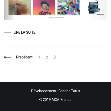
LIRE LA SUITE
Navigation
Page
Page
Page
Précédent
1
2
3
des
articles
Développement : Charles Torris
© 2019 AICA-France.