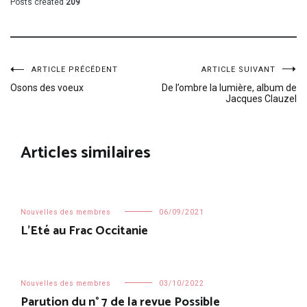
Posts created
209
Navigation
ARTICLE PRÉCÉDENT
ARTICLE SUIVANT
Osons des voeux
De l’ombre la lumière, album de
Jacques Clauzel
de
l’article
Articles similaires
Nouvelles des membres
06/09/2021
L’Eté au Frac Occitanie
Nouvelles des membres
03/10/2022
Parution du n° 7 de la revue Possible