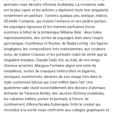
abstraits mais décisifs d’Emma Godebska. La troisième salle
est la plus vaste et les artistes y déploient toute leur singularité,
notamment en peinture : l’univers quelque peu onirique, indécis,
d’Estelle Contamin, qui revisite l’enfance et ses jardins perdus ;
les paysages rigoureux et les marines portuaires (nous
sommes à Sète) de la britannique Mélanie Bide ; deux toiles
expressionnistes, des sortes de paysages, bien dans l’esprit
germanique, mystérieux et floutés, de Nadia Lichtig ; les figures
longilignes, les compositions très matissiennes, aux couleurs
vives, de Valérie Crausaz et les portraits criant de vérité que la
singulière insulaire, Claudie Dadu tire, au trait, de ses longs
cheveux arrachés. Margaux Fontaine aligne une série de
médaillons, sortes de masques hétéroclites et bigarrés,
exotiques, surinformés, déclinés de son visage très dans le
style customisé/tatoué qui s’est infiltré dans l’art. Une
quatrième salle réunit essentiellement des dessins d’animaux
entravés de Vanessa Notley, des œuvres d’Emma Godebska,
les cabanes exilées, portes et portraits à l’encre, de
confinement, d’Anna Novika Sobierajski. Enfin le couloir qui
reconduit à la sortie nous confronte aux collages graphiques et