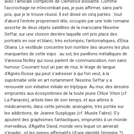
avec l’amicale complicité de Clémence Boisanté. Comme
l’accrochage ne m’incombait pas, je puis affirmer, sans parti-
pris, que je le trouve réussi. Il est divisé en cinq parties : tout
d’abord l’entrée proprement dite, occupée par une toile romaine
assortie de deux objets satellites de la marocaine Nissrine
Seffar, sur une cloison derrière laquelle ont pris place des
portraits en noir et blanc, très estompés, fantomatiques, d’Elsa
Ohana. Le vestibule concentre bon nombre des œuvres les plus
marquantes de cette expo : au sol, les pavillons métalliques de
Vanessa Notley qui nous parlent de communication, non sans
humour. Couvrant tout un pan de mur, le tirage de langue
d’Agnès Rosse qui peut s’adresser à qui l’on veut, à la
suprématie virile en art notamment. Nissrine Seffar y a
renouvelé son initiative initiale en triptyque. Au mur, des dessins
empruntés aux écosystèmes de la toute jeune Chloé Viton (cf.
La Panacée), artiste bien de son temps, et aux arbres à
médicaments, dans cette période, anxiogène, très portée sur
les addictions, de Jeanne Susplugas (cf. Musée Fabre). S’y
ajoutent des graphismes fantastiques, empruntés à un monde
merveilleux, d’Agathe David, monde vers lequel on aimerait
s’évader ; et les signes affirmatifs (d’une identité féminine ?),