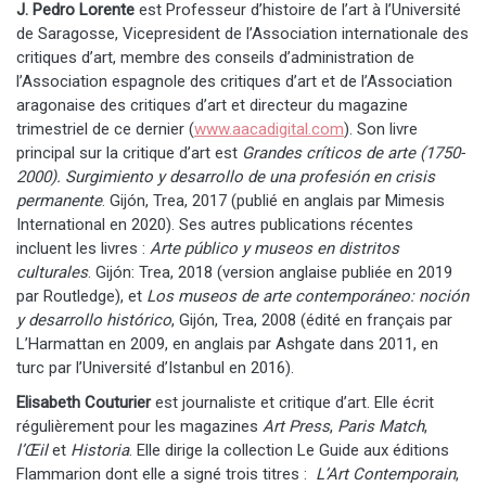
J. Pedro Lorente
est Professeur d’histoire de l’art à l’Université
de Saragosse, Vicepresident de l’Association internationale des
critiques d’art, membre des conseils d’administration de
l’Association espagnole des critiques d’art et de l’Association
aragonaise des critiques d’art et directeur du magazine
trimestriel de ce dernier (
www.aacadigital.com
). Son livre
principal sur la critique d’art est
Grandes críticos de arte (1750-
2000). Surgimiento y desarrollo de una profesión en crisis
permanente
. Gijón, Trea, 2017 (publié en anglais par Mimesis
International en 2020). Ses autres publications récentes
incluent les livres :
Arte público y museos en distritos
culturales
. Gijón: Trea, 2018 (version anglaise publiée en 2019
par Routledge), et
Los museos de arte contemporáneo: noción
y desarrollo histórico
, Gijón, Trea, 2008 (édité en français par
L’Harmattan en 2009, en anglais par Ashgate dans 2011, en
turc par l’Université d’Istanbul en 2016).
Elisabeth Couturier
est journaliste et critique d’art. Elle écrit
régulièrement pour les magazines
Art Press
,
Paris Match
,
l’Œil
et
Historia
. Elle dirige la collection Le Guide aux éditions
Flammarion dont elle a signé trois titres :
L’Art Contemporain
,