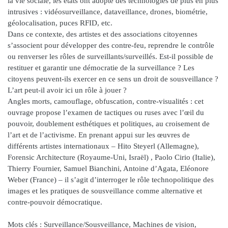
la vie sociale, les états ont adopté des technologies de plus en plus
intrusives : vidéosurveillance, dataveillance, drones, biométrie,
géolocalisation, puces RFID, etc.
Dans ce contexte, des artistes et des associations citoyennes
s’associent pour développer des contre-feu, reprendre le contrôle
ou renverser les rôles de surveillants/surveillés. Est-il possible de
restituer et garantir une démocratie de la surveillance ? Les
citoyens peuvent-ils exercer en ce sens un droit de sousveillance ?
L’art peut-il avoir ici un rôle à jouer ?
Angles morts, camouflage, obfuscation, contre-visualités : cet
ouvrage propose l’examen de tactiques ou ruses avec l’œil du
pouvoir, doublement esthétiques et politiques, au croisement de
l’art et de l’activisme. En prenant appui sur les œuvres de
différents artistes internationaux – Hito Steyerl (Allemagne),
Forensic Architecture (Royaume-Uni, Israël) , Paolo Cirio (Italie),
Thierry Fournier, Samuel Bianchini, Antoine d’Agata, Eléonore
Weber (France) – il s’agit d’interroger le rôle technopolitique des
images et les pratiques de sousveillance comme alternative et
contre-pouvoir démocratique.
Mots clés : Surveillance/Sousveillance, Machines de vision,