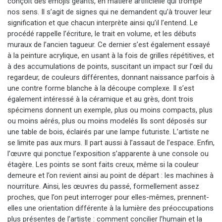
conçoit des émojis géants, en matière artificielle qui trompe
nos sens. Il s’agit de signes qui ne demandent qu’à trouver leur
signification et que chacun interprète ainsi qu’il l’entend. Le
procédé rappelle l’écriture, le trait en volume, et les débuts
muraux de l’ancien tagueur. Ce dernier s’est également essayé
à la peinture acrylique, en usant à la fois de grilles répétitives, et
à des accumulations de points, suscitant un impact sur l’œil du
regardeur, de couleurs différentes, donnant naissance parfois à
une contre forme blanche à la découpe complexe. Il s’est
également intéressé à la céramique et au grès, dont trois
spécimens donnent un exemple, plus ou moins compacts, plus
ou moins aérés, plus ou moins modelés Ils sont déposés sur
une table de bois, éclairés par une lampe futuriste. L’artiste ne
se limite pas aux murs. Il part aussi à l’assaut de l’espace. Enfin,
l’œuvre qui ponctue l’exposition s’apparente à une console ou
étagère. Les points se sont faits creux, même si la couleur
demeure et l’on revient ainsi au point de départ : les machines à
nourriture. Ainsi, les œuvres du passé, formellement assez
proches, que l’on peut interroger pour elles-mêmes, prennent-
elles une orientation différente à la lumière des préoccupations
plus présentes de l’artiste : comment concilier l’humain et la