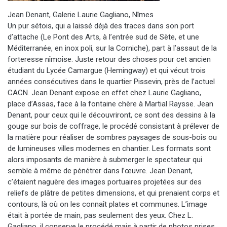
Jean Denant, Galerie Laurie Gagliano, Nîmes
Un pur sétois, qui a laissé déjà des traces dans son port
d’attache (Le Pont des Arts, à l’entrée sud de Sète, et une
Méditerranée, en inox poli, sur la Corniche), part à l’assaut de la
forteresse nîmoise. Juste retour des choses pour cet ancien
étudiant du Lycée Camargue (Hemingway) et qui vécut trois
années consécutives dans le quartier Pissevin, près de l’actuel
CACN. Jean Denant expose en effet chez Laurie Gagliano,
place d’Assas, face à la fontaine chère à Martial Raysse. Jean
Denant, pour ceux qui le découvriront, ce sont des dessins à la
gouge sur bois de coffrage, le procédé consistant à prélever de
la matière pour réaliser de sombres paysages de sous-bois ou
de lumineuses villes modernes en chantier. Les formats sont
alors imposants de manière à submerger le spectateur qui
semble à même de pénétrer dans l’œuvre. Jean Denant,
c’étaient naguère des images portuaires projetées sur des
reliefs de plâtre de petites dimensions, et qui prenaient corps et
contours, là où on les connaît plates et communes. L’image
était à portée de main, pas seulement des yeux. Chez L.
Gagliano, il conserve le procédé mais à partir de photos prises