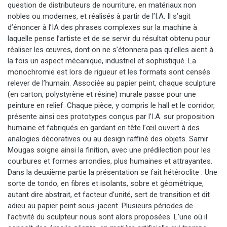
question de distributeurs de nourriture, en matériaux non
nobles ou modernes, et réalisés à partir de l’I.A. Il s’agit
d’énoncer à l’IA des phrases complexes sur la machine à
laquelle pense l’artiste et de se servir du résultat obtenu pour
réaliser les œuvres, dont on ne s’étonnera pas qu’elles aient à
la fois un aspect mécanique, industriel et sophistiqué. La
monochromie est lors de rigueur et les formats sont censés
relever de l’humain. Associée au papier peint, chaque sculpture
(en carton, polystyrène et résine) murale passe pour une
peinture en relief. Chaque pièce, y compris le hall et le corridor,
présente ainsi ces prototypes conçus par l’I.A. sur proposition
humaine et fabriqués en gardant en tête l’œil ouvert à des
analogies décoratives ou au design raffiné des objets. Samir
Mougas soigne ainsi la finition, avec une prédilection pour les
courbures et formes arrondies, plus humaines et attrayantes.
Dans la deuxième partie la présentation se fait hétéroclite : Une
sorte de tondo, en fibres et isolants, sobre et géométrique,
autant dire abstrait, et facteur d’unité, sert de transition et dit
adieu au papier peint sous-jacent. Plusieurs périodes de
l’activité du sculpteur nous sont alors proposées. L’une où il