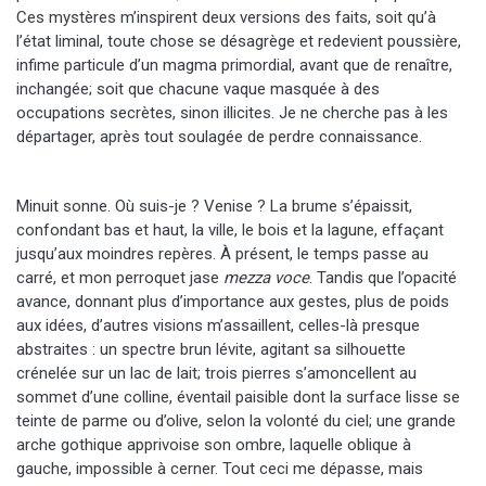
Ces mystères m’inspirent deux versions des faits, soit qu’à
l’état liminal, toute chose se désagrège et redevient poussière,
infime particule d’un magma primordial, avant que de renaître,
inchangée; soit que chacune vaque masquée à des
occupations secrètes, sinon illicites. Je ne cherche pas à les
départager, après tout soulagée de perdre connaissance.
Minuit sonne. Où suis-je ? Venise ? La brume s’épaissit,
confondant bas et haut, la ville, le bois et la lagune, effaçant
jusqu’aux moindres repères. À présent, le temps passe au
carré, et mon perroquet jase
mezza voce
. Tandis que l’opacité
avance, donnant plus d’importance aux gestes, plus de poids
aux idées, d’autres visions m’assaillent, celles-là presque
abstraites : un spectre brun lévite, agitant sa silhouette
crénelée sur un lac de lait; trois pierres s’amoncellent au
sommet d’une colline, éventail paisible dont la surface lisse se
teinte de parme ou d’olive, selon la volonté du ciel; une grande
arche gothique apprivoise son ombre, laquelle oblique à
gauche, impossible à cerner. Tout ceci me dépasse, mais