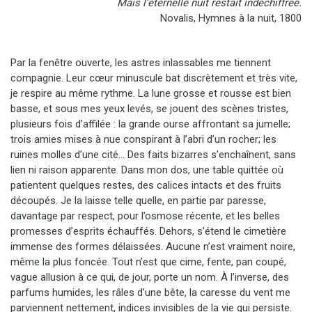
Mais l’éternelle nuit restait indéchiffrée.
Novalis, Hymnes à la nuit, 1800
Par la fenêtre ouverte, les astres inlassables me tiennent
compagnie. Leur cœur minuscule bat discrètement et très vite,
je respire au même rythme. La lune grosse et rousse est bien
basse, et sous mes yeux levés, se jouent des scènes tristes,
plusieurs fois d’affilée : la grande ourse affrontant sa jumelle;
trois amies mises à nue conspirant à l’abri d’un rocher; les
ruines molles d’une cité… Des faits bizarres s’enchaînent, sans
lien ni raison apparente. Dans mon dos, une table quittée où
patientent quelques restes, des calices intacts et des fruits
découpés. Je la laisse telle quelle, en partie par paresse,
davantage par respect, pour l’osmose récente, et les belles
promesses d’esprits échauffés. Dehors, s’étend le cimetière
immense des formes délaissées. Aucune n’est vraiment noire,
même la plus foncée. Tout n’est que cime, fente, pan coupé,
vague allusion à ce qui, de jour, porte un nom. À l’inverse, des
parfums humides, les râles d’une bête, la caresse du vent me
parviennent nettement, indices invisibles de la vie qui persiste.