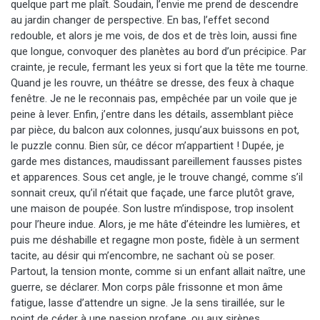
quelque part me plaît. Soudain, l’envie me prend de descendre
au jardin changer de perspective. En bas, l’effet second
redouble, et alors je me vois, de dos et de très loin, aussi fine
que longue, convoquer des planètes au bord d’un précipice. Par
crainte, je recule, fermant les yeux si fort que la tête me tourne.
Quand je les rouvre, un théâtre se dresse, des feux à chaque
fenêtre. Je ne le reconnais pas, empêchée par un voile que je
peine à lever. Enfin, j’entre dans les détails, assemblant pièce
par pièce, du balcon aux colonnes, jusqu’aux buissons en pot,
le puzzle connu. Bien sûr, ce décor m’appartient ! Dupée, je
garde mes distances, maudissant pareillement fausses pistes
et apparences. Sous cet angle, je le trouve changé, comme s’il
sonnait creux, qu’il n’était que façade, une farce plutôt grave,
une maison de poupée. Son lustre m’indispose, trop insolent
pour l’heure indue. Alors, je me hâte d’éteindre les lumières, et
puis me déshabille et regagne mon poste, fidèle à un serment
tacite, au désir qui m’encombre, ne sachant où se poser.
Partout, la tension monte, comme si un enfant allait naître, une
guerre, se déclarer. Mon corps pâle frissonne et mon âme
fatigue, lasse d’attendre un signe. Je la sens tiraillée, sur le
point de céder à une passion profane, ou aux sirènes