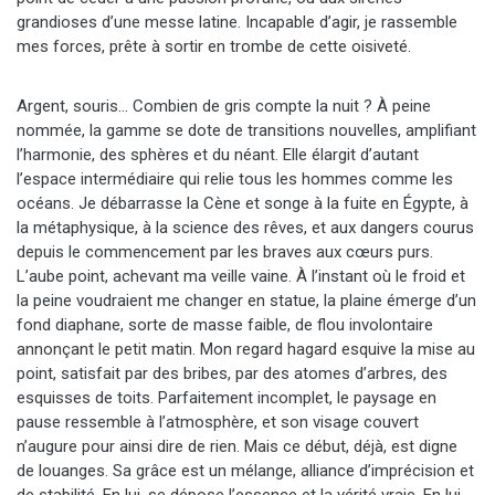
grandioses d’une messe latine. Incapable d’agir, je rassemble
mes forces, prête à sortir en trombe de cette oisiveté.
Argent, souris… Combien de gris compte la nuit ? À peine
nommée, la gamme se dote de transitions nouvelles, amplifiant
l’harmonie, des sphères et du néant. Elle élargit d’autant
l’espace intermédiaire qui relie tous les hommes comme les
océans. Je débarrasse la Cène et songe à la fuite en Égypte, à
la métaphysique, à la science des rêves, et aux dangers courus
depuis le commencement par les braves aux cœurs purs.
L’aube point, achevant ma veille vaine. À l’instant où le froid et
la peine voudraient me changer en statue, la plaine émerge d’un
fond diaphane, sorte de masse faible, de flou involontaire
annonçant le petit matin. Mon regard hagard esquive la mise au
point, satisfait par des bribes, par des atomes d’arbres, des
esquisses de toits. Parfaitement incomplet, le paysage en
pause ressemble à l’atmosphère, et son visage couvert
n’augure pour ainsi dire de rien. Mais ce début, déjà, est digne
de louanges. Sa grâce est un mélange, alliance d’imprécision et
de stabilité. En lui, se dépose l’essence et la vérité vraie. En lui,