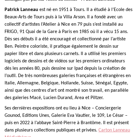
Patrick Lanneau
est né en 1951 à Tours. Il a étudié à l’Ecole des
Beaux-Arts de Tours puis à la Villa Arson.
Il a fondé avec un
collectif d’artistes l’Atelier à Nice en 79 puis s’est installé au
FRIGO, 91 Quai de la Gare à Paris en 1985 où il a vécu 15 ans.
Dès ses débuts il a été encouragé et collectionné par l’artiste
Ben.
Peintre coloriste, il pratique également le dessin sur
papier libre et dans plusieurs carnets. Il a utilisé les premiers
logiciels de dessins et de vidéos sur les premiers ordinateurs
dès les années 80, puis dessine sur Ipad depuis la création de
l’outil. De très nombreuses galeries françaises et étrangères en
Italie, Allemagne, Belgique, Hollande, Suisse, Sénégal, Egypte,
ainsi que des centres d’art ont montré son travail, en parallèle
des galeries Macé, Lucien Durand, Area et Piltzer.
Ses dernières expositions ont eu lieu à Nice – Conciergerie
Gounod, Editions Unes, Galerie Eva Vautier, le 109, Le César –
puis en 2022 à l’abbaye Saint-Pierre à Brantôme.
Il est présent
dans plusieurs collections publiques et privées.
Carton Lanneau