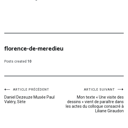
florence-de-meredieu
Posts created
10
Navigation
ARTICLE PRÉCÉDENT
ARTICLE SUIVANT
Daniel Dezeuze Musée Paul
Mon texte « Une visite des
Valéry, Sète
dessins » vient de paraître dans
de
les actes du colloque consacré à
Liliane Giraudon
l’article