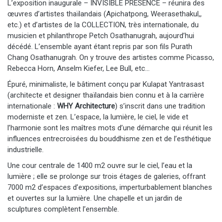
L’exposition inaugurale – INVISIBLE PRESENCE – réunira des
œuvres d’artistes thaïlandais (Apichatpong, Weerasethakul,,
etc.) et d’artistes de la COLLECTION, très internationale, du
musicien et philanthrope Petch Osathanugrah, aujourd’hui
décédé. L’ensemble ayant étant repris par son fils Purath
Chang Osathanugrah. On y trouve des artistes comme Picasso,
Rebecca Horn, Anselm Kiefer, Lee Bull, etc…
Épuré, minimaliste, le bâtiment conçu par Kulapat Yantrasast
(architecte et designer thaïlandais bien connu et à la carrière
internationale :
WHY Architecture
) s’inscrit dans une tradition
moderniste et zen. L’espace, la lumière, le ciel, le vide et
l’harmonie sont les maîtres mots d’une démarche qui réunit les
influences entrecroisées du bouddhisme zen et de l’esthétique
industrielle.
Une cour centrale de 1400 m2 ouvre sur le ciel, l’eau et la
lumière ; elle se prolonge sur trois étages de galeries, offrant
7000 m2 d’espaces d’expositions, imperturbablement blanches
et ouvertes sur la lumière. Une chapelle et un jardin de
sculptures complètent l’ensemble.