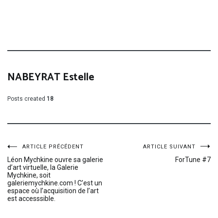
NABEYRAT Estelle
Posts created
18
Navigation
ARTICLE PRÉCÉDENT
ARTICLE SUIVANT
Léon Mychkine ouvre sa galerie
ForTune #7
d’art virtuelle, la Galerie
de
Mychkine, soit
galeriemychkine.com ! C’est un
espace où l’acquisition de l’art
l’article
est accesssible.