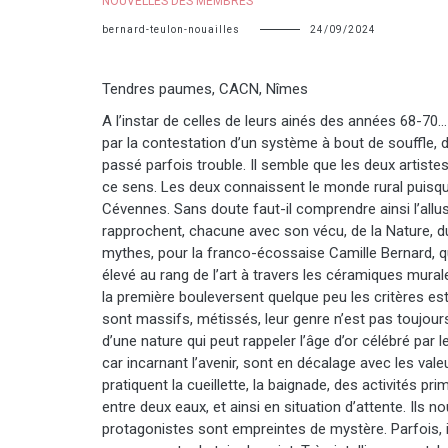
NOUVELLES DES MEMBRES
bernard-teulon-nouailles
24/09/2024
Tendres paumes, CACN, Nîmes
A l’instar de celles de leurs ainés des années 68-70
par la contestation d’un système à bout de souffle, d
passé parfois trouble. Il semble que les deux artistes i
ce sens. Les deux connaissent le monde rural puisque
Cévennes. Sans doute faut-il comprendre ainsi l’allus
rapprochent, chacune avec son vécu, de la Nature, du 
mythes, pour la franco-écossaise Camille Bernard, qui 
élevé au rang de l’art à travers les céramiques mura
la première bouleversent quelque peu les critères e
sont massifs, métissés, leur genre n’est pas toujou
d’une nature qui peut rappeler l’âge d’or célébré par l
car incarnant l’avenir, sont en décalage avec les val
pratiquent la cueillette, la baignade, des activités 
entre deux eaux, et ainsi en situation d’attente. Ils n
protagonistes sont empreintes de mystère. Parfois, i