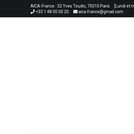
Aller
AICA-France : 32 Yves Toudic, 75010 Paris
[Lundi et 
au
+33 1 48 00 00 20
aica.france@gmail.com
contenu