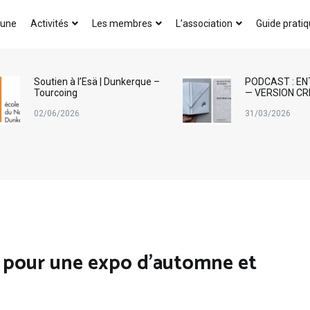
AICA-France
 une
Activités
Les membres
L’association
Guide prati
Soutien à l’Esä | Dunkerque –
PODCAST : EN
Tourcoing
— VERSION CR
02/06/2026
31/03/2026
 pour une expo d’automne et