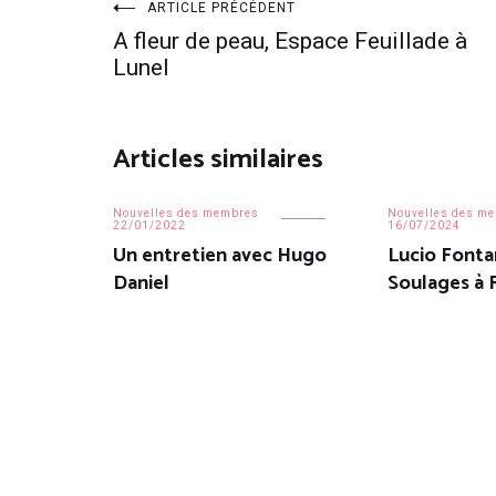
Navigation
ARTICLE PRÉCÉDENT
A fleur de peau, Espace Feuillade à
de
Lunel
l’article
Articles similaires
Nouvelles des membres
Nouvelles des m
22/01/2022
16/07/2024
Un entretien avec Hugo
Lucio Font
Daniel
Soulages à