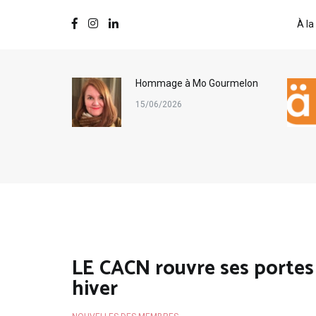
À la
ternational
Hommage à Mo Gourmelon
s
15/06/2026
LE CACN rouvre ses portes
hiver