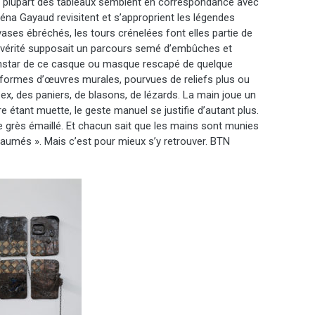
 la plupart des tableaux semblent en correspondance avec
Léna Gayaud revisitent et s’approprient les légendes
 vases ébréchés, les tours crénelées font elles partie de
 vérité supposait un parcours semé d’embûches et
l’instar de ce casque ou masque rescapé de quelque
s formes d’œuvres murales, pourvues de reliefs plus ou
x, des paniers, de blasons, de lézards. La main joue un
ure étant muette, le geste manuel se justifie d’autant plus.
le grès émaillé. Et chacun sait que les mains sont munies
paumés ». Mais c’est pour mieux s’y retrouver. BTN