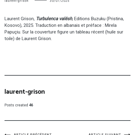
laurent-grison
30/07/2025
Laurent Grison,
Turbulenca valësh
, Editions Buzuku (Pristina,
Kosovo), 2025. Traduction en albanais et préface : Mirela
Papuçiu. Sur la couverture figure un tableau récent (huile sur
toile) de Laurent Grison.
laurent-grison
Posts created
46
ARTICLE PRÉCÉDENT
ARTICLE SUIVANT