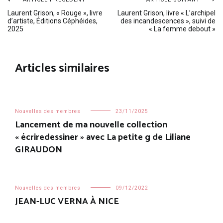
Navigation
Laurent Grison, « Rouge », livre
Laurent Grison, livre « L’archipel
d’artiste, Éditions Céphéides,
des incandescences », suivi de
de
2025
« La femme debout »
l’article
Articles similaires
Nouvelles des membres
23/11/2025
Lancement de ma nouvelle collection
« écriredessiner » avec La petite g de Liliane
GIRAUDON
Nouvelles des membres
09/12/2022
JEAN-LUC VERNA À NICE