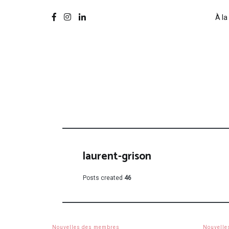
À la
laurent-grison
Posts created
46
Nouvelles des membres
Nouvelle