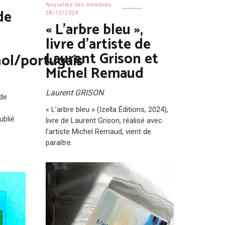
Nouvelles des membres
de
28/12/2024
« L’arbre bleu »,
livre d’artiste de
Laurent Grison et
nol/portugais
Michel Remaud
Laurent GRISON
 de
« L’arbre bleu » (Izella Éditions, 2024),
ublié
livre de Laurent Grison, réalisé avec
l’artiste Michel Remaud, vient de
paraître.