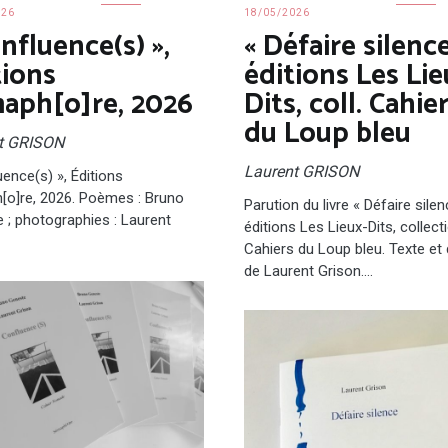
026
18/05/2026
nfluence(s) »,
« Défaire silence
tions
éditions Les Lie
aph[o]re, 2026
Dits, coll. Cahie
du Loup bleu
t GRISON
Laurent GRISON
uence(s) », Éditions
o]re, 2026. Poèmes : Bruno
Parution du livre « Défaire sile
 ; photographies : Laurent
éditions Les Lieux-Dits, collect
Cahiers du Loup bleu. Texte et
de Laurent Grison.…