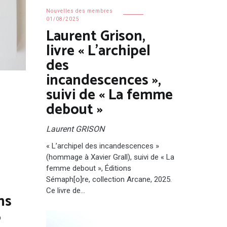
Nouvelles des membres
01/08/2025
Laurent Grison,
livre « L’archipel
des
incandescences »,
suivi de « La femme
debout »
Laurent GRISON
« L’archipel des incandescences »
(hommage à Xavier Grall), suivi de « La
femme debout », Éditions
Sémaph[o]re, collection Arcane, 2025.
Ce livre de…
ns
5