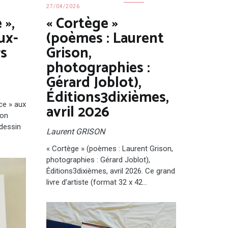
27/04/2026
 »,
« Cortège »
ux-
(poèmes : Laurent
rs
Grison,
photographies :
Gérard Joblot),
Éditions3dixièmes,
nce » aux
avril 2026
ion
 dessin
Laurent GRISON
« Cortège » (poèmes : Laurent Grison,
photographies : Gérard Joblot),
Éditions3dixièmes, avril 2026. Ce grand
livre d’artiste (format 32 x 42…