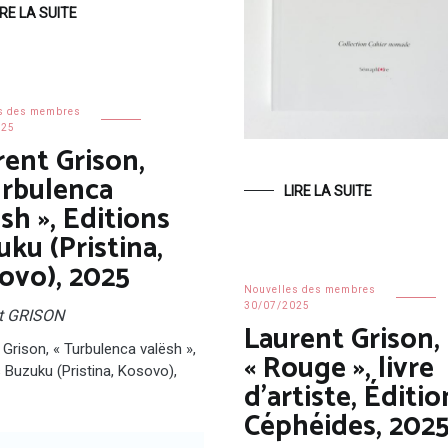
IRE LA SUITE
s des membres
025
rent Grison,
urbulenca
LIRE LA SUITE
sh », Editions
ku (Pristina,
ovo), 2025
Nouvelles des membres
30/07/2025
t GRISON
Laurent Grison,
 Grison, « Turbulenca valësh »,
« Rouge », livre
s Buzuku (Pristina, Kosovo),
d’artiste, Éditio
Céphéides, 202