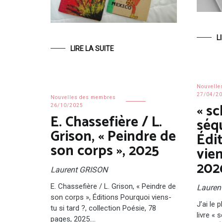
L
LIRE LA SUITE
Nouvelle
27/04/2
Nouvelles des membres
« sc
26/10/2025
E. Chassefière / L.
séq
Grison, « Peindre de
Édi
son corps », 2025
vien
202
Laurent GRISON
E. Chassefière / L. Grison, « Peindre de
Lauren
son corps », Éditions Pourquoi viens-
J’ai le 
tu si tard ?, collection Poésie, 78
livre « 
pages, 2025.…