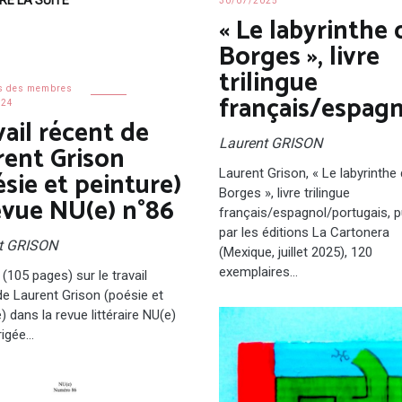
30/07/2025
« Le labyrinthe 
Borges », livre
trilingue
s des membres
français/espag
024
vail récent de
Laurent GRISON
rent Grison
sie et peinture)
Laurent Grison, « Le labyrinthe
Borges », livre trilingue
evue NU(e) n°86
français/espagnol/portugais, p
par les éditions La Cartonera
t GRISON
(Mexique, juillet 2025), 120
exemplaires…
(105 pages) sur le travail
de Laurent Grison (poésie et
) dans la revue littéraire NU(e)
rigée…