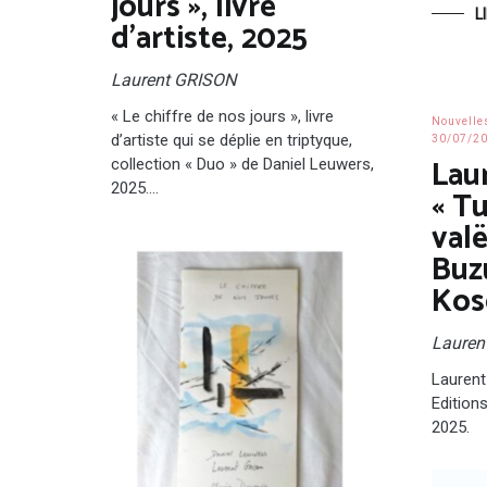
jours », livre
L
d’artiste, 2025
Laurent GRISON
« Le chiffre de nos jours », livre
Nouvelle
d’artiste qui se déplie en triptyque,
30/07/2
Lau
collection « Duo » de Daniel Leuwers,
2025.…
« T
valë
Buzu
Kos
Lauren
Laurent
Edition
2025.