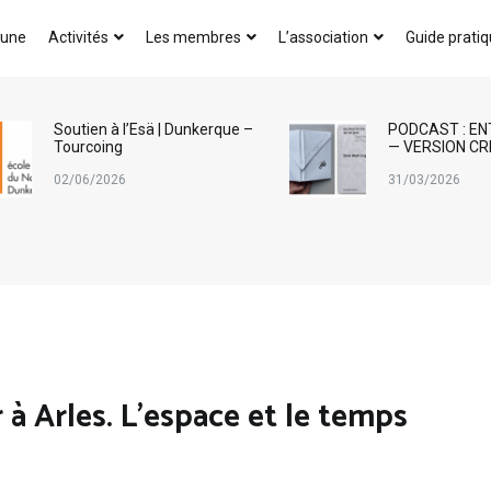
AICA-France
 une
Activités
Les membres
L’association
Guide prati
Soutien à l’Esä | Dunkerque –
PODCAST : EN
Tourcoing
— VERSION CR
02/06/2026
31/03/2026
à Arles. L’espace et le temps