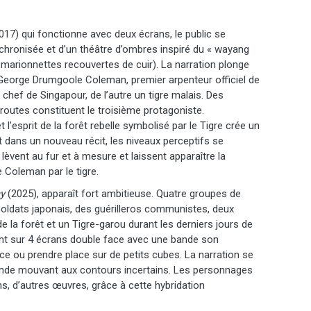
017) qui fonctionne avec deux écrans, le public se
chronisée et d’un théâtre d’ombres inspiré du « wayang
 marionnettes recouvertes de cuir). La narration plonge
e George Drumgoole Coleman, premier arpenteur officiel de
n chef de Singapour, de l’autre un tigre malais. Des
 routes constituent le troisième protagoniste.
 l’esprit de la forêt rebelle symbolisé par le Tigre crée un
ent dans un nouveau récit, les niveaux perceptifs se
 lèvent au fur et à mesure et laissent apparaître la
 Coleman par le tigre.
y
(2025), apparaît fort ambitieuse. Quatre groupes de
oldats japonais, des guérilleros communistes, deux
e la forêt et un Tigre-garou durant les derniers jours de
ent sur 4 écrans double face avec une bande son
ce ou prendre place sur de petits cubes. La narration se
nde mouvant aux contours incertains. Les personnages
ns, d’autres œuvres, grâce à cette hybridation