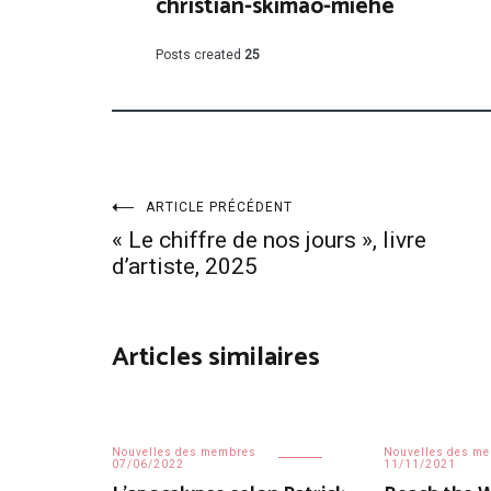
christian-skimao-miehe
Posts created
25
Navigation
ARTICLE PRÉCÉDENT
« Le chiffre de nos jours », livre
de
d’artiste, 2025
l’article
Articles similaires
Nouvelles des membres
Nouvelles des m
07/06/2022
11/11/2021