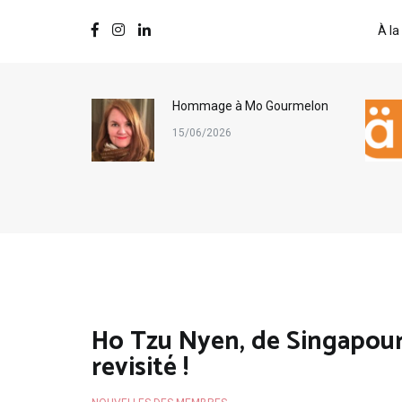
À la
ternational
Hommage à Mo Gourmelon
s
15/06/2026
Ho Tzu Nyen, de Singapour 
revisité !