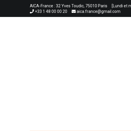
Aller
AICA-France : 32 Yves Toudic, 75010 Paris
[Lundi et 
au
+33 1 48 00 00 20
aica.france@gmail.com
contenu