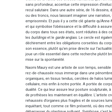
sans profondeur, accentue cette impression d’inéluctab
recul salutaire. Dans une autre série, de 16 dessins
ou des troncs, nous laissant imaginer une narration,
emprisonnés. Et puis il y a cette clé géante qu’Ann
et qui symbolise l’obéissance et la difficulté à assure
du corps dans tous ses états, sont réduites à des c
les
buildings
et le
garde
anglais. Le cercle est égale
déchirement entre les obligations corsetées du corps
son essence, plutôt qu’en prise directe sur l’actuali
joue un rôle essentiel dans cette recherche plutôt b
mise sur la spontanéité.
Naomi Maury est une artiste de son temps, sensible 
rez-de-chaussée nous immerge dans une pénombre 
organiques, en tissus tendus, cerclées de halos lum
cellulaire, mis enfin à notre portée. A portée de corp
dualité. Ce qui leur assure leur posture sculpturale
de prothèses les maintenant en équilibre. L’artiste c
rehaussés d’organes plus fragiles et de sources lum
inquiétant, tout comme ce film présenté, où des m
débarrasser du plastique polluant.
Symbiose
, c’est 