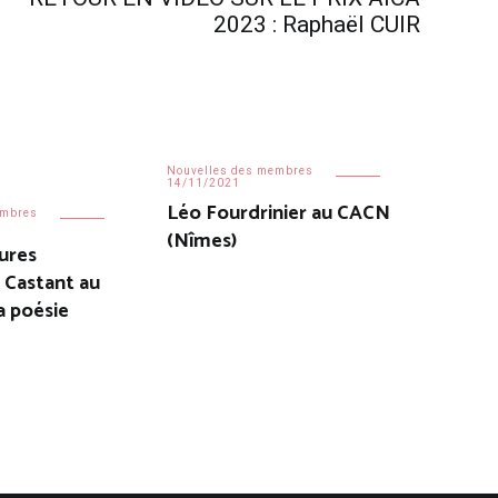
2023 : Raphaël CUIR
Nouvelles des membres
14/11/2021
Léo Fourdrinier au CACN
embres
(Nîmes)
ures
 Castant au
a poésie