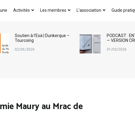
AICA-France
 une
Activités
Les membres
L’association
Guide prati
Soutien à l’Esä | Dunkerque –
PODCAST : EN
Tourcoing
— VERSION CR
02/06/2026
31/03/2026
mie Maury au Mrac de