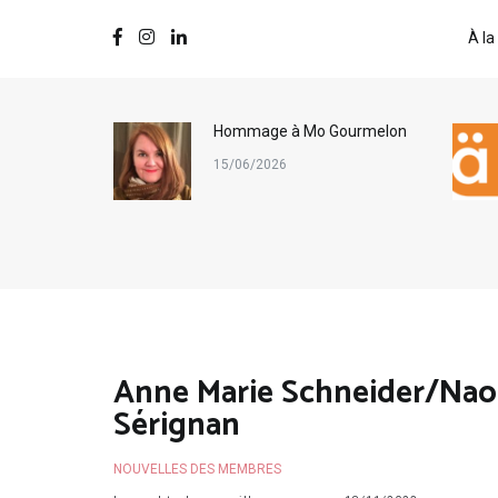
À la
ternational
Hommage à Mo Gourmelon
s
15/06/2026
Anne Marie Schneider/Nao
Sérignan
NOUVELLES DES MEMBRES