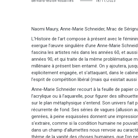
bernard-teulon-nouailles
18/11/2023
Naomi Maury, Anne-Marie Schneider, Mrac de Sérign
L’Histoire de l’art compose à présent avec le fémini
exergue l’œuvre singulière d’une Anne-Marie Schnei
fascina les artistes nés dans les années 60, et auss
années 90, et qui traite de la même problématique ma
millénaire à présent bien entamé. On y ajoutera, jusqu’
explicitement engagée, et s’attaquant, dans le cabin
l’esprit de compétition libéral (mais qui existait au
Anne-Marie Schneider recourt à la feuille de papier c
l’acrylique ou à l’aquarelle, pour figurer des silhou
sur le plan métaphysique s’entend. Son univers fait 
récurrente de fond. Ses séries de vagues (allusion a
genrées, à peine esquissées donnent une impression 
s’extraire, comme si la condition humaine ne pouvait
dans un champ d’allumettes nous renvoie au caractè
thème de la vanité des choses humaines, que l’on ne 