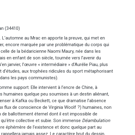
an (34410)
n. L’automne au Mrac en apporte la preuve, qui met en
der, encore marquée par une problématique du corps qui
i celle de la bédaricienne Naomi Maury, née dans les
is en enfant de son siècle, tournée vers l’avenir du
en janvier, l’œuvre « intermédiaire » d’Aurélie Piau, plus
et d’études, aux trophées ridicules du sport métaphorisant
ssi dans les pays communistes).
omme support. Elle intervient à l’encre de Chine, à
ettes humaines quelque peu soumises à un destin aliénant,
penser à Kafka ou Beckett, ce que dramatise l’absence
ux flux de conscience de Virginia Woolf ?) humaines, non
de ballottement éternel dont il est impossible de
 qu’être collective et subie. Son immense
Déambulation
re éphémère de l’existence et donc quelque part au
rappellera jamais assez. Le caractère brut du dessin,