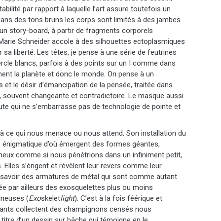
ilité par rapport à laquelle l’art assure toutefois un
, dans des tons bruns les corps sont limités à des jambes
 un story-board, à partir de fragments corporels
e-Marie Schneider accole à des silhouettes ectoplasmiques
r sa liberté. Les têtes, je pense à une série de feutrines
ercle blancs, parfois à des points sur un I comme dans
ment la planète et donc le monde. On pense à un
 et le désir d’émancipation de la pensée, traitée dans
té, souvent changeante et contradictoire. Le masque aussi
rute qui ne s’embarrasse pas de technologie de pointe et
à ce qui nous menace ou nous attend. Son installation du
énigmatique d’où émergent des formes géantes,
ineux comme si nous pénétrions dans un infiniment petit,
s. Elles s’érigent et révèlent leur revers comme leur
, à savoir des armatures de métal qui sont comme autant
rée par ailleurs des exosquelettes plus ou moins
ineuses (
Exo
skelet
light
). C’est à la fois féérique et
utants collectent des champignons censés nous
le titre d’un dessin sur bâche qui témoigne en le