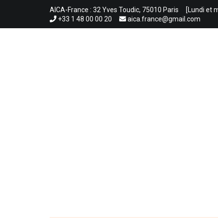
Aller
AICA-France : 32 Yves Toudic, 75010 Paris
[Lundi et 
au
+33 1 48 00 00 20
aica.france@gmail.com
contenu