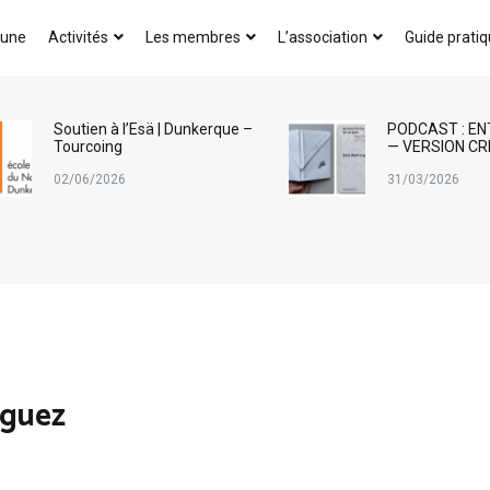
AICA-France
 une
Activités
Les membres
L’association
Guide prati
Soutien à l’Esä | Dunkerque –
PODCAST : EN
Tourcoing
— VERSION CR
02/06/2026
31/03/2026
iguez