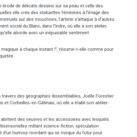
e brode de délicats dessins sur sa peau et celle des
elles elle crée des statuettes féminines à l’image des
struels sur des mouchoirs, l’artiste s’attaque à d’autres
t social du Blanc, dans l’Indre, où elle a son atelier,
s qu’elle aborde avec un inépuisable sentiment
ce magique à chaque instant !”, résume-t-elle comme pour
iquetée.
à travers des géographies dissemblables, Joelle Forestier
 et Corbeilles-en-Gâtinais, où elle a établi son atelier-
 abritent des oeuvres et les accessoires avec lesquels
isensorielles mêlant science-fiction, spéculation
nné d’un humour mordant qui se moque du futur pour