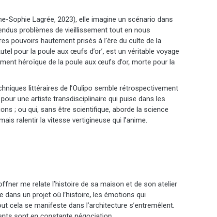
e-Sophie Lagrée, 2023), elle imagine un scénario dans
étendus problèmes de vieillissement tout en nous
res pouvoirs hautement prisés à l’ère du culte de la
‘Autel pour la poule aux œufs d’or’, est un véritable voyage
lement héroïque de la poule aux œufs d’or, morte pour la
hniques littéraires de l’Oulipo semble rétrospectivement
 pour une artiste transdisciplinaire qui puise dans les
ons ; ou qui, sans être scientifique, aborde la science
mais ralentir la vitesse vertigineuse qui l’anime.
fner me relate l’histoire de sa maison et de son atelier
 dans un projet où l’histoire, les émotions qui
tout cela se manifeste dans l’architecture s’entremêlent.
nts sont en constante négociation.