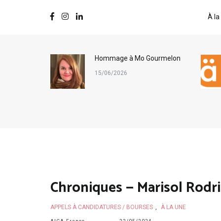
À la
ternational
Hommage à Mo Gourmelon
s
15/06/2026
Chroniques — Marisol Rodr
APPELS À CANDIDATURES / BOURSES
,
À LA UNE