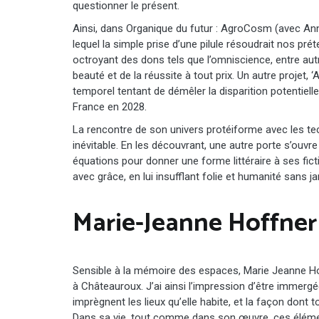
questionner le présent.
Ainsi, dans Organique du futur : AgroCosm (avec Ann
lequel la simple prise d’une pilule résoudrait nos pr
octroyant des dons tels que l’omniscience, entre aut
beauté et de la réussite à tout prix. Un autre projet, 
temporel tentant de démêler la disparition potentiel
France en 2028.
La rencontre de son univers protéiforme avec les tec
inévitable. En les découvrant, une autre porte s’ouvre
équations pour donner une forme littéraire à ses ficti
avec grâce, en lui insufflant folie et humanité sans ja
Marie-Jeanne Hoffner
Sensible à la mémoire des espaces, Marie Jeanne Hof
à Châteauroux. J’ai ainsi l’impression d’être immergée
imprègnent les lieux qu’elle habite, et la façon dont 
Dans sa vie, tout comme dans son œuvre, ces éléme