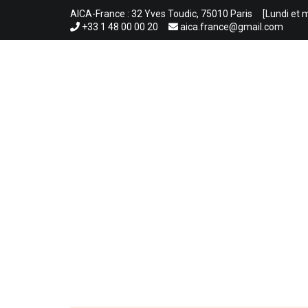
Aller
AICA-France : 32 Yves Toudic, 75010 Paris
[Lundi et 
au
+33 1 48 00 00 20
aica.france@gmail.com
contenu