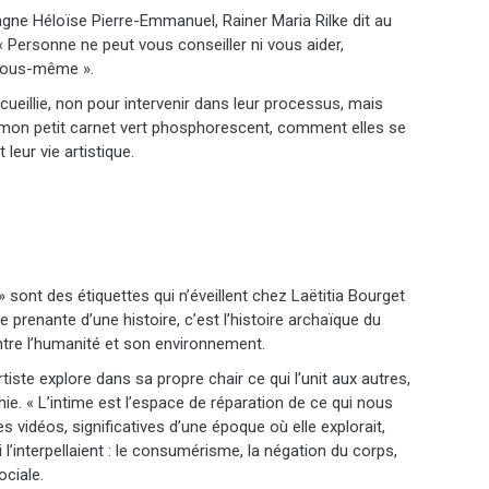
agne Héloïse Pierre-Emmanuel, Rainer Maria Rilke dit au
« Personne ne peut vous conseiller ni vous aider,
 vous-même ».
cueillie, non pour intervenir dans leur processus, mais
 mon petit carnet vert phosphorescent, comment elles se
 leur vie artistique.
» sont des étiquettes qui n’éveillent chez Laëtitia Bourget
 prenante d’une histoire, c’est l’histoire archaïque du
ntre l’humanité et son environnement.
iste explore dans sa propre chair ce qui l’unit aux autres,
thie. « L’intime est l’espace de réparation de ce qui nous
s vidéos, significatives d’une époque où elle explorait,
 l’interpellaient : le consumérisme, la négation du corps,
ociale.