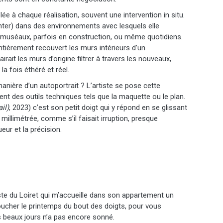
ée à chaque réalisation, souvent une intervention in situ.
senter) dans des environnements avec lesquels elle
s muséaux, parfois en construction, ou même quotidiens.
ntièrement recouvert les murs intérieurs d’un
rait les murs d’origine filtrer à travers les nouveaux,
la fois éthéré et réel.
anière d’un autoportrait ? L’artiste se pose cette
nt des outils techniques tels que la maquette ou le plan.
il)
, 2023) c’est son petit doigt qui y répond en se glissant
millimétrée, comme s’il faisait irruption, presque
ueur et la précision.
te du Loiret qui m’accueille dans son appartement un
 toucher le printemps du bout des doigts, pour vous
es beaux jours n’a pas encore sonné.