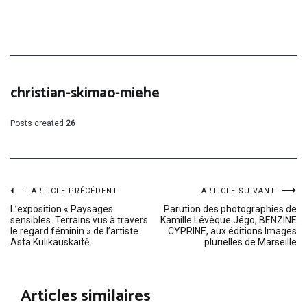
christian-skimao-miehe
Posts created
26
Navigation
ARTICLE PRÉCÉDENT
ARTICLE SUIVANT
L’exposition « Paysages
Parution des photographies de
sensibles. Terrains vus à travers
Kamille Lévêque Jégo, BENZINE
de
le regard féminin » de l’artiste
CYPRINE, aux éditions Images
Asta Kulikauskaitė
plurielles de Marseille
l’article
Articles similaires