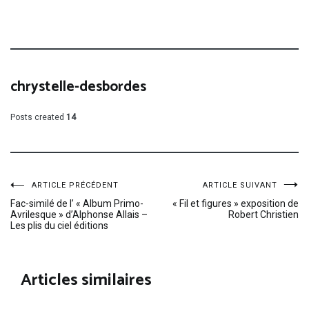
chrystelle-desbordes
Posts created
14
Navigation
ARTICLE PRÉCÉDENT
ARTICLE SUIVANT
Fac-similé de l’ « Album Primo-
« Fil et figures » exposition de
Avrilesque » d’Alphonse Allais –
Robert Christien
de
Les plis du ciel éditions
l’article
Articles similaires