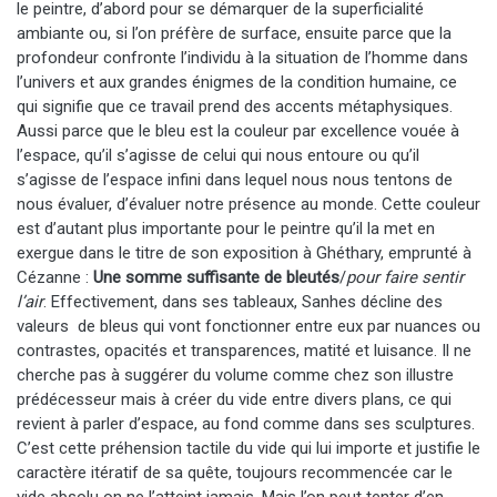
le peintre, d’abord pour se démarquer de la superficialité
ambiante ou, si l’on préfère de surface, ensuite parce que la
profondeur confronte l’individu à la situation de l’homme dans
l’univers et aux grandes énigmes de la condition humaine, ce
qui signifie que ce travail prend des accents métaphysiques.
Aussi parce que le bleu est la couleur par excellence vouée à
l’espace, qu’il s’agisse de celui qui nous entoure ou qu’il
s’agisse de l’espace infini dans lequel nous nous tentons de
nous évaluer, d’évaluer notre présence au monde. Cette couleur
est d’autant plus importante pour le peintre qu’il la met en
exergue dans le titre de son exposition à Ghéthary, emprunté à
Cézanne :
Une somme suffisante de bleutés
/
pour faire sentir
l’air
. Effectivement, dans ses tableaux, Sanhes décline des
valeurs de bleus qui vont fonctionner entre eux par nuances ou
contrastes, opacités et transparences, matité et luisance. Il ne
cherche pas à suggérer du volume comme chez son illustre
prédécesseur mais à créer du vide entre divers plans, ce qui
revient à parler d’espace, au fond comme dans ses sculptures.
C’est cette préhension tactile du vide qui lui importe et justifie le
caractère itératif de sa quête, toujours recommencée car le
vide absolu on ne l’atteint jamais. Mais l’on peut tenter d’en