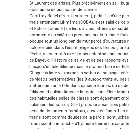
St Laurent des arbres. Plus précisément en sa « bug
mais aussi de punition et de silence.
Geoffrey Badel (Frac, Ursulines…), petit-fils d’une per
mais entendant lui-même (CODA), s’est saisi de ce pr
et Estelle Labes. Et de leurs invités, atteints de surdi
commente en vidéo sa présence sur la fresque filiale 
occupe tout un long pan de mur percé d’ouvertures ro
colorée, bien dans l’esprit religieux des temps glorie
flèche, a son mot à dire !) mais actualisé sans souci 
de Bayeux, l’Histoire de sa vie et de ses rapports ave
L’expo s’intitule Silence mais le mot est barré de tell
Chaque artiste y exprime les vertus de sa singularité e
de vidéos performatives (les 8 autoportraits au bas
inattendue sur la tête dans sa série Icones, ou sa dé
éditions et publications de la toute jeune Fleur Mantu
des habituelles salles de classe sont également criblé
subissent les sourds. Gillet propose aussi trois peti
série de documents familiaux, assez édifiants. Les s
mains sont comme douées de la parole, sont juchées 
fournissent une touche d’hybridité thème qui caractér