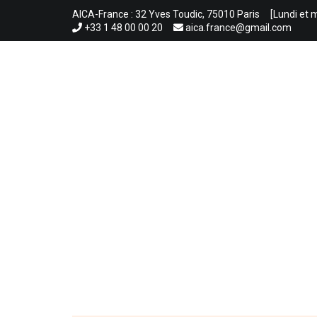
Aller
AICA-France : 32 Yves Toudic, 75010 Paris
[Lundi et 
au
+33 1 48 00 00 20
aica.france@gmail.com
contenu