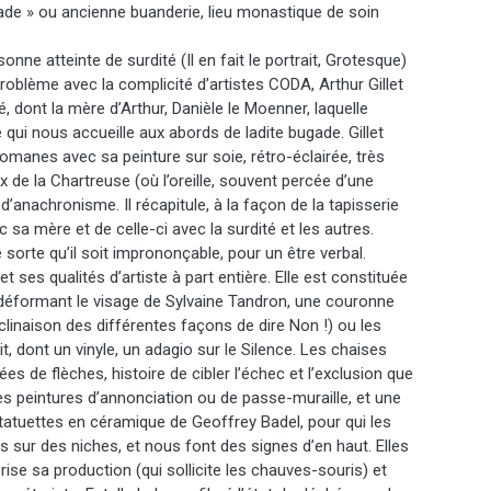
ade » ou ancienne buanderie, lieu monastique de soin
sonne atteinte de surdité (Il en fait le portrait, Grotesque)
oblème avec la complicité d’artistes CODA, Arthur Gillet
té, dont la mère d’Arthur, Danièle le Moenner, laquelle
qui nous accueille aux abords de ladite bugade. Gillet
manes avec sa peinture sur soie, rétro-éclairée, très
ux de la Chartreuse (où l’oreille, souvent percée d’une
d’anachronisme. Il récapitule, à la façon de la tapisserie
c sa mère et de celle-ci avec la surdité et les autres.
e sorte qu’il soit imprononçable, pour un être verbal.
t ses qualités d’artiste à part entière. Elle est constituée
 déformant le visage de Sylvaine Tandron, une couronne
clinaison des différentes façons de dire Non !) ou les
it, dont un vinyle, un adagio sur le Silence. Les chaises
es de flèches, histoire de cibler l’échec et l’exclusion que
tes peintures d’annonciation ou de passe-muraille, et une
tatuettes en céramique de Geoffrey Badel, pour qui les
sur des niches, et nous font des signes d’en haut. Elles
ise sa production (qui sollicite les chauves-souris) et