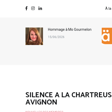
À la
ternational
Hommage à Mo Gourmelon
s
15/06/2026
SILENCE A LA CHARTREUS
AVIGNON