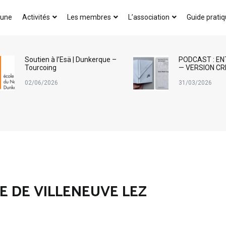
AICA-France
 une
Activités
Les membres
L’association
Guide prati
Soutien à l’Esä | Dunkerque –
PODCAST : EN
Tourcoing
— VERSION CR
02/06/2026
31/03/2026
E DE VILLENEUVE LEZ