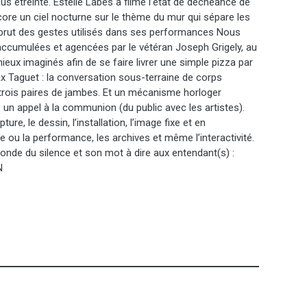
us étreinte. Estelle Labes a filmé l’état de déchéance de
ore un ciel nocturne sur le thème du mur qui sépare les
 brut des gestes utilisés dans ses performances Nous
accumulées et agencées par le vétéran Joseph Grigely, au
ieux imaginés afin de se faire livrer une simple pizza par
ax Taguet : la conversation sous-terraine de corps
trois paires de jambes. Et un mécanisme horloger
n appel à la communion (du public avec les artistes).
pture, le dessin, l’installation, l’image fixe et en
ou la performance, les archives et même l’interactivité.
 monde du silence et son mot à dire aux entendant(s) :
N