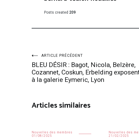
Posts created
209
Navigation
ARTICLE PRÉCÉDENT
BLEU DÉSIR : Bagot, Nicola, Belzère,
de
Cozannet, Coskun, Erbelding exposen
à la galerie Eymeric, Lyon
l’article
Articles similaires
Nouvelles des membres
Nouvelles des m
01/08/2025
21/02/2025