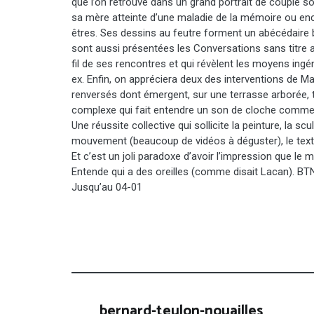
que l’on retrouve dans un grand portrait de couple so
sa mère atteinte d’une maladie de la mémoire ou enc
êtres. Ses dessins au feutre forment un abécédaire
sont aussi présentées les Conversations sans titre 
fil de ses rencontres et qui révèlent les moyens ingén
ex. Enfin, on appréciera deux des interventions de M
renversés dont émergent, sur une terrasse arborée, 
complexe qui fait entendre un son de cloche comme u
Une réussite collective qui sollicite la peinture, la scul
mouvement (beaucoup de vidéos à déguster), le texte 
Et c’est un joli paradoxe d’avoir l’impression que le
Entende qui a des oreilles (comme disait Lacan). BT
Jusqu’au 04-01
bernard-teulon-nouailles