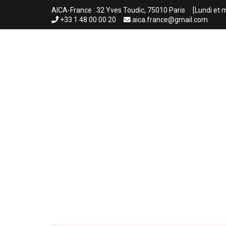
Aller
AICA-France : 32 Yves Toudic, 75010 Paris
[Lundi et 
au
+33 1 48 00 00 20
aica.france@gmail.com
contenu