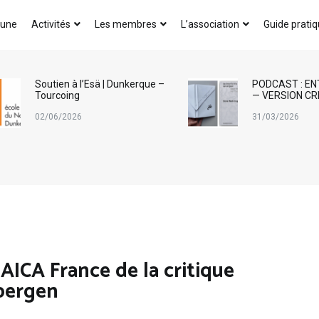
AICA-France
 une
Activités
Les membres
L’association
Guide prati
Soutien à l’Esä | Dunkerque –
PODCAST : EN
Tourcoing
— VERSION CR
02/06/2026
31/03/2026
 AICA France de la critique
rbergen