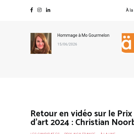
À la
ternational
Hommage à Mo Gourmelon
s
15/06/2026
Retour en vidéo sur le Prix
d’art 2024 : Christian Noo