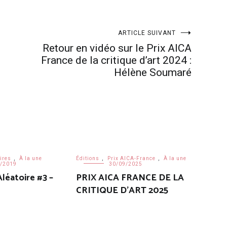
ARTICLE SUIVANT
Retour en vidéo sur le Prix AICA
France de la critique d’art 2024 :
Hélène Soumaré
ires
,
À la une
Éditions
,
Prix AICA-France
,
À la une
/2019
30/09/2025
léatoire #3 –
PRIX AICA FRANCE DE LA
CRITIQUE D’ART 2025