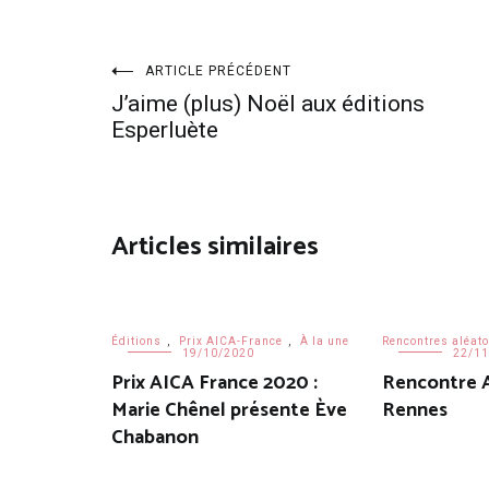
Navigation
ARTICLE PRÉCÉDENT
J’aime (plus) Noël aux éditions
de
Esperluète
l’article
Articles similaires
Éditions
,
Prix AICA-France
,
À la une
Rencontres aléato
19/10/2020
22/11
Prix AICA France 2020 :
Rencontre A
Marie Chênel présente Ève
Rennes
Chabanon