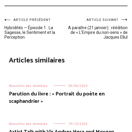
Navigation
ARTICLE PRÉCÉDENT
ARTICLE SUIVANT
Hybridités — Épisode 1 : La
A paraître (21 janvier) : réédition
Sagesse, le Sentiment et la
de « L’Empire du non-sens » de
de
Perception
Jacques Ellul
l’article
Articles similaires
Nouvelles des membres
03/06/2023
Parution du livre : « Portrait du poète en
scaphandrier »
Nouvelles des membres
19/10/2025
Artist Talk with Vir Andres Hera and Morgan