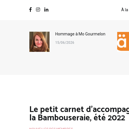
À la
ternational
Hommage à Mo Gourmelon
s
15/06/2026
Le petit carnet d’accompa
la Bambouseraie, été 2022