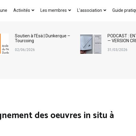
AICA-France
 une
Activités
Les membres
L’association
Guide prati
Soutien à l’Esä | Dunkerque –
PODCAST : EN
Tourcoing
— VERSION CR
02/06/2026
31/03/2026
gnement des oeuvres in situ à