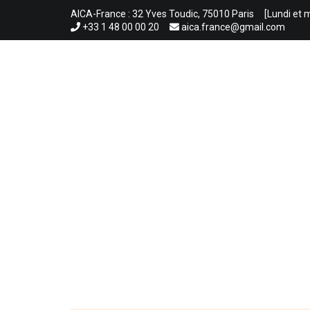
Aller
AICA-France : 32 Yves Toudic, 75010 Paris
[Lundi et 
au
+33 1 48 00 00 20
aica.france@gmail.com
contenu