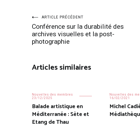
Navigation
ARTICLE PRÉCÉDENT
Conférence sur la durabilité des
de
archives visuelles et la post-
photographie
l’article
Articles similaires
Nouvelles des membres
Nouvelles des m
23/12/2025
16/02/2021
Balade artistique en
Michel Cadi
Méditerranée : Sète et
Médiathèqu
Etang de Thau