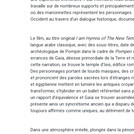
travaille sur de nombreux supports et principaleme
où des marionnettes représentent les personnages. Il
Occident au travers d’un dialogue historique, documen
Le film, au titre original
I am Hymns of The New Te
langue arabe classique, avec des sous-titres, date 
archéologique de Pompéi dans le cadre de
Pompeii 
errances de Gaïa, déesse primordiale de la Terre et
cette narration, se trouve le temple d’Isis, édifice r
Des personnages portant de lourds masques, des créa
et prononcent des paroles sacrées lors d’étranges r
et égyptienne mettent en lumière les antiques croya
transformer, s’hybrider en un ballet référentiel sans 
un rapport d’équivalence et Gaïa se trouver assimilé
présente ainsi un syncrétisme ancien qui a disparu
toujours affirmés comme uniques, au détriment de t
Dans une atmosphère irréelle, plongée dans la péno