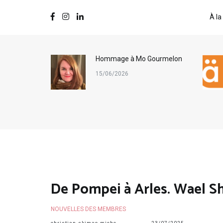
À la
ternational
Hommage à Mo Gourmelon
s
15/06/2026
De Pompei à Arles. Wael Sh
NOUVELLES DES MEMBRES