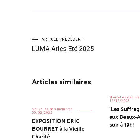
Navigation
ARTICLE PRÉCÉDENT
LUMA Arles Eté 2025
de
l’article
Articles similaires
Nouvelles des m
12/12/2023
‘Les Suffrag
Nouvelles des membres
09/02/2022
aux Beaux-A
EXPOSITION ERIC
soir à 19h!
BOURRET à la Vieille
Charité