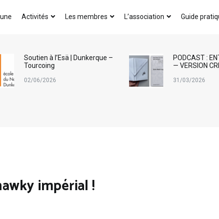
AICA-France
 une
Activités
Les membres
L’association
Guide prati
Soutien à l’Esä | Dunkerque –
PODCAST : EN
Tourcoing
— VERSION CR
02/06/2026
31/03/2026
awky impérial !