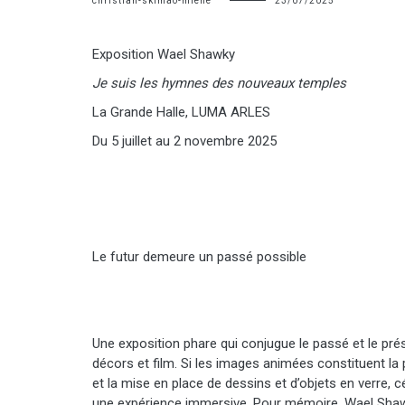
christian-skimao-miehe
23/07/2025
Exposition Wael Shawky
Je suis les hymnes des nouveaux temples
La Grande Halle, LUMA ARLES
Du 5 juillet au 2 novembre 2025
Le futur demeure un passé possible
Une exposition phare qui conjugue le passé et le pr
décors et film. Si les images animées constituent la p
et la mise en place de dessins et d’objets en verre,
une expérience immersive. Pour mémoire, Wael Shawky