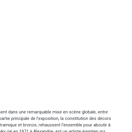
ésent dans une remarquable mise en scène globale, entre
artie principale de l’exposition, la constitution des décors
 céramique et bronze, rehaussent l’ensemble pour aboutir à
, né en 1971 à Alexandrie, est un artiste égyptien qui