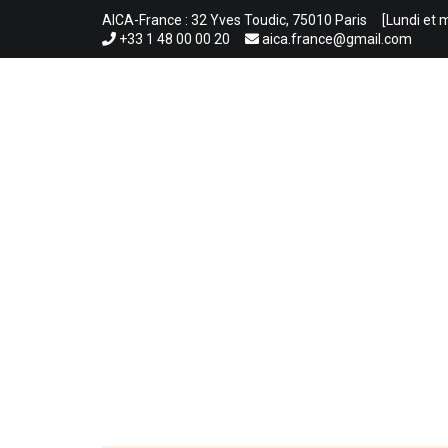
Aller
AICA-France : 32 Yves Toudic, 75010 Paris
[Lundi et 
au
+33 1 48 00 00 20
aica.france@gmail.com
contenu