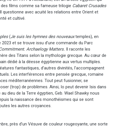
nt des films comme sa fameuse trilogie
Cabaret Crusades
 questionne avec acuité les relations entre Orient et
té et cultivé.
mples
(
Je suis les hymnes des nouveaux
temples), en
de 2023 et se trouve issu d’une commande du Parc
Commitment. Archaelogy Matters.
Il raconte les
 mère des Titans selon la mythologie grecque. Au cœur de
omain dédié à la déesse égyptienne aux vertus multiples.
tures fantastiques, d’autres divinités, l’accompagnent
ituels. Les interférences entre pensée grecque, romaine
nces méditerranéennes. Tout peut fusionner, se
poser (trop) de problèmes. Ainsi, Io peut devenir Isis dans
e au dieu de la Terre égyptien, Geb. Wael Shawky nous
 depuis la naissance des monothéismes qui se sont
outes les autres croyances.
mbre, près d’un Vésuve de couleur rougeoyante, une sorte