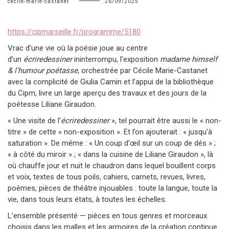
cecile-marie-castanet
26/09/2025
https://cipmarseille.fr/programme/5180
Vrac d’une vie où la poésie joue au centre
d’un
écriredessiner
ininterrompu, l’exposition
madame himself
& l’humour poétasse
, orchestrée par Cécile Marie-Castanet
avec la complicité de Giulia Camin et l’appui de la bibliothèque
du Cipm, livre un large aperçu des travaux et des jours de la
poétesse Liliane Giraudon.
« Une visite de l’
écriredessiner
», tel pourrait être aussi le « non-
titre » de cette « non-exposition ». Et l’on ajouterait : « jusqu’à
saturation ». De même : « Un coup d’œil sur un coup de dés » ;
« à côté du miroir » ; « dans la cuisine de Liliane Giraudon », là
où chauffe jour et nuit le chaudron dans lequel bouillent corps
et voix, textes de tous poils, cahiers, carnets, revues, livres,
poèmes, pièces de théâtre injouables : toute la langue, toute la
vie, dans tous leurs états, à toutes les échelles.
L’ensemble présenté — pièces en tous genres et morceaux
choisis dans les malles et les armoires de la création continue