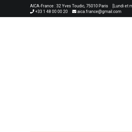
Aller
AICA-France : 32 Yves Toudic, 75010 Paris
[Lundi et 
au
+33 1 48 00 00 20
aica.france@gmail.com
contenu