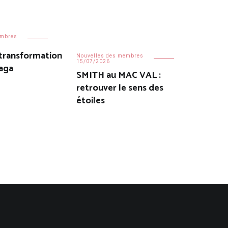
embres
 transformation
Nouvelles des membres
15/07/2026
naga
SMITH au MAC VAL :
retrouver le sens des
étoiles