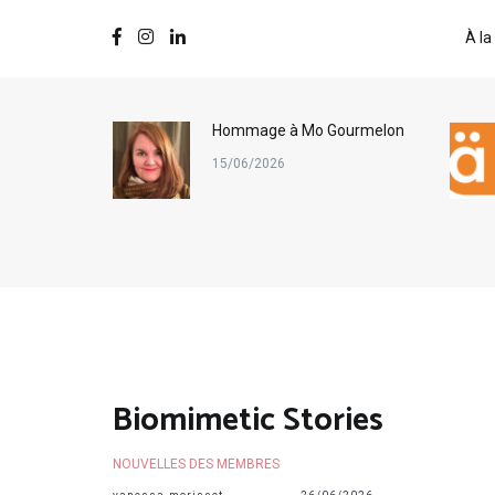
À la
ternational
Hommage à Mo Gourmelon
s
15/06/2026
Biomimetic Stories
NOUVELLES DES MEMBRES