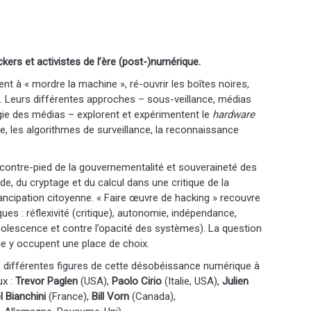
kers et activistes de l’ère (post-)numérique.
ent à « mordre la machine », ré-ouvrir les boîtes noires,
e. Leurs différentes approches – sous-veillance, médias
ogie des médias – explorent et expérimentent le
hardware
lle, les algorithmes de surveillance, la reconnaissance
ontre-pied de la gouvernementalité et souveraineté des
de, du cryptage et du calcul dans une critique de la
ncipation citoyenne. « Faire œuvre de hacking » recouvre
ques : réflexivité (critique), autonomie, indépendance,
bsolescence et contre l’opacité des systèmes). La question
ie y occupent une place de choix.
de différentes figures de cette désobéissance numérique à
ux :
Trevor Paglen
(USA),
Paolo Cirio
(Italie, USA),
Julien
 Bianchini
(France),
Bill Vorn
(Canada),