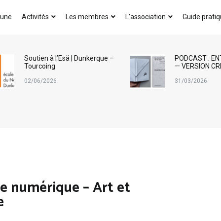
AICA-France
 une
Activités
Les membres
L’association
Guide prati
Soutien à l’Esä | Dunkerque –
PODCAST : EN
Tourcoing
— VERSION CR
02/06/2026
31/03/2026
e numérique – Art et
e