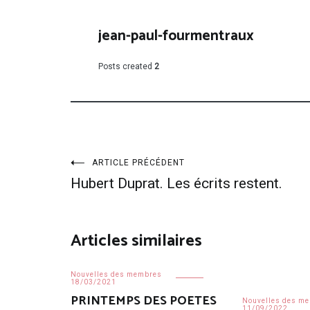
jean-paul-fourmentraux
Posts created
2
Navigation
ARTICLE PRÉCÉDENT
Hubert Duprat. Les écrits restent.
de
l’article
Articles similaires
Nouvelles des membres
18/03/2021
PRINTEMPS DES POETES
Nouvelles des m
11/09/2022