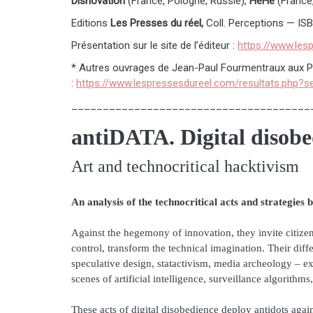
Disnovation
(France, Pologne, Russie),
HeHe
(France
Editions
Les Presses du réel,
Coll. Perceptions — IS
Présentation sur le site de l’éditeur :
https://www.le
* Autres ouvrages de Jean-Paul Fourmentraux aux P
:
https://www.lespressesdureel.com/resultats.php?
______________________________________
antiDATA. Digital disob
Art and technocritical hacktivism
An analysis of the technocritical acts and strategies by
Against the hegemony of innovation, they invite citizen
control, transform the technical imagination. Their diff
speculative design, statactivism, media archeology – 
scenes of artificial intelligence, surveillance algorithms,
These acts of digital disobedience deploy antidots ag