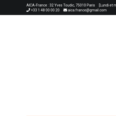
Aller
AICA-France : 32 Yves Toudic, 75010 Paris
[Lundi et 
au
+33 1 48 00 00 20
aica.france@gmail.com
contenu