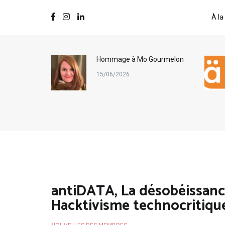
À la
ternational
Hommage à Mo Gourmelon
s
15/06/2026
antiDATA, La désobéissanc
Hacktivisme technocritiqu