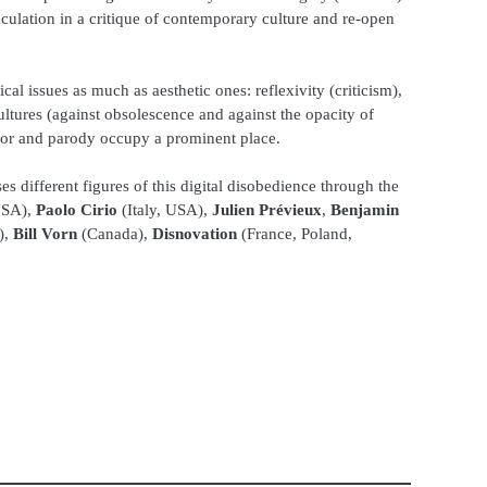
lculation in a critique of contemporary culture and re-open
al issues as much as aesthetic ones: reflexivity (criticism),
ltures (against obsolescence and against the opacity of
humor and parody occupy a prominent place.
s different figures of this digital disobedience through the
SA),
Paolo Cirio
(Italy, USA),
Julien Prévieux
,
Benjamin
),
Bill Vorn
(Canada),
Disnovation
(France, Poland,