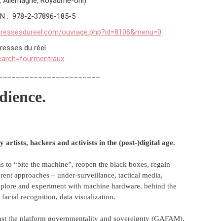
, Allemagne, Royaume-Uni).
BN : 978-2-37896-185-5
spressesdureel.com/ouvrage.php?id=8106&menu=0
resses du réel
search=fourmentraux
_______________________
edience.
 artists, hackers and activists in the (post-)digital age.
s to “bite the machine”, reopen the black boxes, regain
erent approaches – under-surveillance, tactical media,
explore and experiment with machine hardware, behind the
 facial recognition, data visualization.
ainst the platform governmentality and sovereignty (GAFAM).