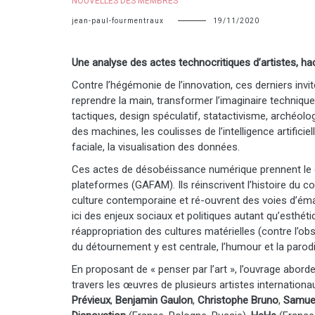
NOUVELLES DES MEMBRES
jean-paul-fourmentraux
19/11/2020
Une analyse des actes technocritiques d’artistes, hac
Contre l’hégémonie de l’innovation, ces derniers invit
reprendre la main, transformer l’imaginaire techniqu
tactiques, design spéculatif, statactivisme, archéol
des machines, les coulisses de l’intelligence artificie
faciale, la visualisation des données.
Ces actes de désobéissance numérique prennent le c
plateformes (GAFAM). Ils réinscrivent l’histoire du co
culture contemporaine et ré-ouvrent des voies d’éma
ici des enjeux sociaux et politiques autant qu’esthéti
réappropriation des cultures matérielles (contre l’o
du détournement y est centrale, l’humour et la parod
En proposant de « penser par l’art », l’ouvrage abor
travers les œuvres de plusieurs artistes internationa
Prévieux
,
Benjamin Gaulon
,
Christophe Bruno
,
Samuel