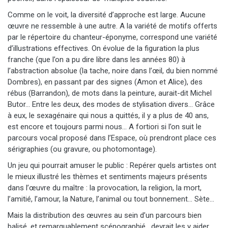
Comme on le voit, la diversité d’approche est large. Aucune
œuvre ne ressemble à une autre. A la variété de motifs offerts
par le répertoire du chanteur-éponyme, correspond une variété
d’illustrations effectives. On évolue de la figuration la plus
franche (que l’on a pu dire libre dans les années 80) à
l’abstraction absolue (la tache, noire dans l’œil, du bien nommé
Dombres), en passant par des signes (Amon et Alice), des
rébus (Barrandon), de mots dans la peinture, aurait-dit Michel
Butor… Entre les deux, des modes de stylisation divers… Grâce
à eux, le sexagénaire qui nous a quittés, il y a plus de 40 ans,
est encore et toujours parmi nous… A fortiori si l’on suit le
parcours vocal proposé dans l’Espace, où prendront place ces
sérigraphies (ou gravure, ou photomontage).
Un jeu qui pourrait amuser le public : Repérer quels artistes ont
le mieux illustré les thèmes et sentiments majeurs présents
dans l’œuvre du maître : la provocation, la religion, la mort,
l’amitié, l’amour, la Nature, l’animal ou tout bonnement… Sète…
Mais la distribution des œuvres au sein d’un parcours bien
balisé, et remarquablement scénographié, devrait les y aider…