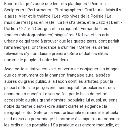
Encore n’ai-je évoqué que les arts plastiques ! Peintres,
Sculpteurs ! Performeurs ! Photographes ! Graffeurs… Mais il y
a aussi Vilar et le théâtre ! Les voix vives de la Poésie ! La
musique n’est pas en reste : La Fiest’a Sète, et le Jazz et Demi-
Portion ! 22, v’là Georges et la craquante Fernande ! Les
Images (photographiques) singulières ! K-Live et les arts
urbains ce qui tend à prouver que les quatre zarts, dont parlait
l’ami Georges, ont tendance à s’unifier ! Même les séries
télévisées s’y sont laissé prendre ! Sète séduit les élites
comme le peuple et entre les deux !
Avec cette initiative estivale, on verra se conjuguer les images
que ce monument de la chanson française aura laissées
auprès du grand public, à la façon dont les artistes, pour la
plupart sétois, le perçoivent : ses aspects populaires et ses
chansons à succès. Le lien se fait par le biais de cet art
accessible au plus grand nombre, populaire lui aussi, au sens
noble du terme c’est-à-dire alliant clarté et exigence : la
sérigraphie. Sur Sète on la veut artisanale et manuelle, et cela
sied mieux au personnage ! L’homme à la pipe n’aura connu ni
les ordis ni les portables ! Sa pratique est encore manuelle, et