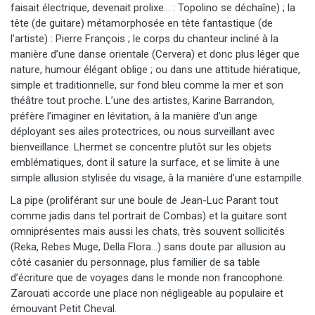
faisait électrique, devenait prolixe… : Topolino se déchaîne) ; la
tête (de guitare) métamorphosée en tête fantastique (de
l’artiste) : Pierre François ; le corps du chanteur incliné à la
manière d’une danse orientale (Cervera) et donc plus léger que
nature, humour élégant oblige ; ou dans une attitude hiératique,
simple et traditionnelle, sur fond bleu comme la mer et son
théâtre tout proche. L’une des artistes, Karine Barrandon,
préfère l’imaginer en lévitation, à la manière d’un ange
déployant ses ailes protectrices, ou nous surveillant avec
bienveillance. Lhermet se concentre plutôt sur les objets
emblématiques, dont il sature la surface, et se limite à une
simple allusion stylisée du visage, à la manière d’une estampille.
La pipe (proliférant sur une boule de Jean-Luc Parant tout
comme jadis dans tel portrait de Combas) et la guitare sont
omniprésentes mais aussi les chats, très souvent sollicités
(Reka, Rebes Muge, Della Flora…) sans doute par allusion au
côté casanier du personnage, plus familier de sa table
d’écriture que de voyages dans le monde non francophone.
Zarouati accorde une place non négligeable au populaire et
émouvant Petit Cheval.