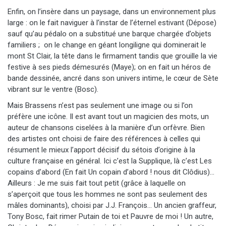
Enfin, on l’insère dans un paysage, dans un environnement plus
large : on le fait naviguer à l’instar de l’éternel estivant (Dépose)
sauf qu’au pédalo on a substitué une barque chargée d’objets
familiers ; on le change en géant longiligne qui dominerait le
mont St Clair, la tête dans le firmament tandis que grouille la vie
festive à ses pieds démesurés (Maye); on en fait un héros de
bande dessinée, ancré dans son univers intime, le cœur de Sète
vibrant sur le ventre (Bosc).
Mais Brassens n’est pas seulement une image ou si l’on
préfère une icône. Il est avant tout un magicien des mots, un
auteur de chansons ciselées à la manière d’un orfèvre. Bien
des artistes ont choisi de faire des références à celles qui
résument le mieux l’apport décisif du sétois d’origine à la
culture française en général. Ici c’est la Supplique, là c’est Les
copains d’abord (En fait Un copain d’abord ! nous dit Clôdius)…
Ailleurs : Je me suis fait tout petit (grâce à laquelle on
s’aperçoit que tous les hommes ne sont pas seulement des
mâles dominants), choisi par J.J. François… Un ancien graffeur,
Tony Bosc, fait rimer Putain de toi et Pauvre de moi ! Un autre,