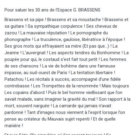
Pour saluer les 30 ans de l’Espace G. BRASSENS
Brassens et sa pipe ! Brassens et sa moustache ! Brassens et
sa guitare ! Sa sympathique corpulence ! Ses cheveux de
zazou ! La mauvaise réputation ! Le pornographe du
phonographe ! La truculence, gauloise, libératrice à l’époque !
Ses gros mots qui effrayaient sa mère (Et pas que…) ! La
Jeanne ! L’auvergnat ! Les aspects tendres du Bonhomme ! La
poupée pour qui, le costaud s’est fait tout petit ! Les femmes
de ses chansons ! La vie de bohème dans une fameuse
impasse, au sud-ouest de Paris ! La tentation libertaire !
Patachou ! Les récitals à succès, accompagné d’une fidèle
contrebasse ! Les Trompettes de la renommée ! Mais toujours
Les copains d’abord ! Puis le bel homme vieillissant que l’on
savait malade, sans imaginer la gravité du mal ! Son rapport à la
mort, souvent narguée ! La camarde qui jamais n’avait
pardonné ! Tant d’images nous viennent à l’esprit lorsque l’on
pense au créateur du Mauvais sujet repenti ! Et de quelle
manière !