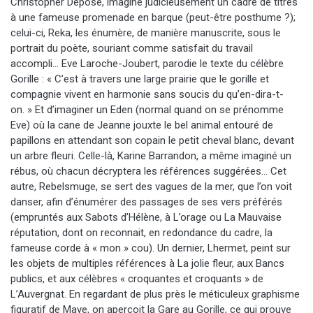
Christopher Dépose, imagine judicieusement un cadre de titres
à une fameuse promenade en barque (peut-être posthume ?);
celui-ci, Reka, les énumère, de manière manuscrite, sous le
portrait du poète, souriant comme satisfait du travail
accompli… Eve Laroche-Joubert, parodie le texte du célèbre
Gorille : « C’est à travers une large prairie que le gorille et
compagnie vivent en harmonie sans soucis du qu’en-dira-t-
on. » Et d’imaginer un Eden (normal quand on se prénomme
Eve) où la cane de Jeanne jouxte le bel animal entouré de
papillons en attendant son copain le petit cheval blanc, devant
un arbre fleuri. Celle-là, Karine Barrandon, a même imaginé un
rébus, où chacun décryptera les références suggérées… Cet
autre, Rebelsmuge, se sert des vagues de la mer, que l’on voit
danser, afin d’énumérer des passages de ses vers préférés
(empruntés aux Sabots d’Hélène, à L’orage ou La Mauvaise
réputation, dont on reconnait, en redondance du cadre, la
fameuse corde à « mon » cou). Un dernier, Lhermet, peint sur
les objets de multiples références à La jolie fleur, aux Bancs
publics, et aux célèbres « croquantes et croquants » de
L’Auvergnat. En regardant de plus près le méticuleux graphisme
figuratif de Maye, on aperçoit la Gare au Gorille, ce qui prouve