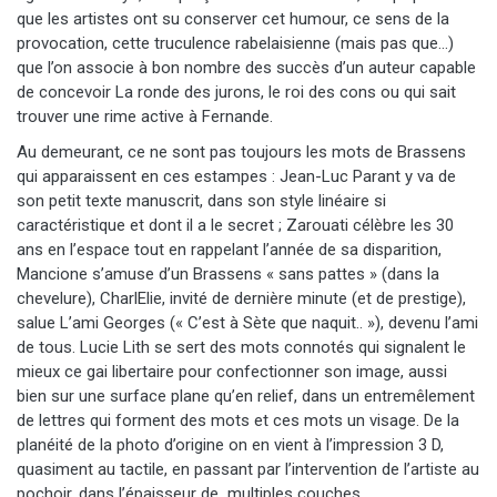
que les artistes ont su conserver cet humour, ce sens de la
provocation, cette truculence rabelaisienne (mais pas que…)
que l’on associe à bon nombre des succès d’un auteur capable
de concevoir La ronde des jurons, le roi des cons ou qui sait
trouver une rime active à Fernande.
Au demeurant, ce ne sont pas toujours les mots de Brassens
qui apparaissent en ces estampes : Jean-Luc Parant y va de
son petit texte manuscrit, dans son style linéaire si
caractéristique et dont il a le secret ; Zarouati célèbre les 30
ans en l’espace tout en rappelant l’année de sa disparition,
Mancione s’amuse d’un Brassens « sans pattes » (dans la
chevelure), CharlElie, invité de dernière minute (et de prestige),
salue L’ami Georges (« C’est à Sète que naquit.. »), devenu l’ami
de tous. Lucie Lith se sert des mots connotés qui signalent le
mieux ce gai libertaire pour confectionner son image, aussi
bien sur une surface plane qu’en relief, dans un entremêlement
de lettres qui forment des mots et ces mots un visage. De la
planéité de la photo d’origine on en vient à l’impression 3 D,
quasiment au tactile, en passant par l’intervention de l’artiste au
pochoir, dans l’épaisseur de multiples couches.