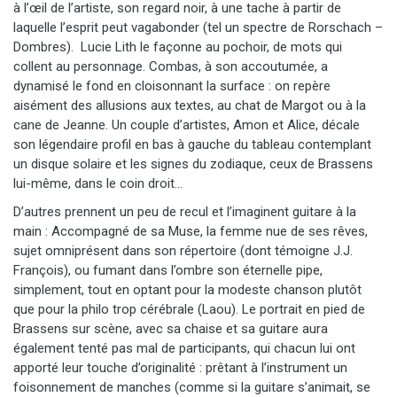
à l’œil de l’artiste, son regard noir, à une tache à partir de
laquelle l’esprit peut vagabonder (tel un spectre de Rorschach –
Dombres). Lucie Lith le façonne au pochoir, de mots qui
collent au personnage. Combas, à son accoutumée, a
dynamisé le fond en cloisonnant la surface : on repère
aisément des allusions aux textes, au chat de Margot ou à la
cane de Jeanne. Un couple d’artistes, Amon et Alice, décale
son légendaire profil en bas à gauche du tableau contemplant
un disque solaire et les signes du zodiaque, ceux de Brassens
lui-même, dans le coin droit…
D’autres prennent un peu de recul et l’imaginent guitare à la
main : Accompagné de sa Muse, la femme nue de ses rêves,
sujet omniprésent dans son répertoire (dont témoigne J.J.
François), ou fumant dans l’ombre son éternelle pipe,
simplement, tout en optant pour la modeste chanson plutôt
que pour la philo trop cérébrale (Laou). Le portrait en pied de
Brassens sur scène, avec sa chaise et sa guitare aura
également tenté pas mal de participants, qui chacun lui ont
apporté leur touche d’originalité : prêtant à l’instrument un
foisonnement de manches (comme si la guitare s’animait, se