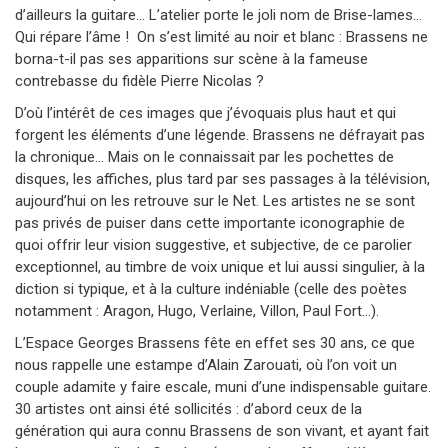
d’ailleurs la guitare… L’atelier porte le joli nom de Brise-lames…
Qui répare l’âme ! On s’est limité au noir et blanc : Brassens ne
borna-t-il pas ses apparitions sur scène à la fameuse
contrebasse du fidèle Pierre Nicolas ?
D’où l’intérêt de ces images que j’évoquais plus haut et qui
forgent les éléments d’une légende. Brassens ne défrayait pas
la chronique… Mais on le connaissait par les pochettes de
disques, les affiches, plus tard par ses passages à la télévision,
aujourd’hui on les retrouve sur le Net. Les artistes ne se sont
pas privés de puiser dans cette importante iconographie de
quoi offrir leur vision suggestive, et subjective, de ce parolier
exceptionnel, au timbre de voix unique et lui aussi singulier, à la
diction si typique, et à la culture indéniable (celle des poètes
notamment : Aragon, Hugo, Verlaine, Villon, Paul Fort…).
L’Espace Georges Brassens fête en effet ses 30 ans, ce que
nous rappelle une estampe d’Alain Zarouati, où l’on voit un
couple adamite y faire escale, muni d’une indispensable guitare.
30 artistes ont ainsi été sollicités : d’abord ceux de la
génération qui aura connu Brassens de son vivant, et ayant fait