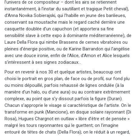
l’univers de ce compositeur – dont les airs se retiennent
instantanément, à l’instar du sautillant et tragique Petit cheval),
d’Anna Novika Sobierajski, qui l’habille en jeune des banlieues,
conservant sa moustache mais le regard caché derrière une
casquette doublée d’un capuchon (et apportera sa fine
sensibilité slave à cette expo à dominante méditerranéenne), de
Laure Della Flora qui nimbe Brassens de cernes vibratoires ou
pleines d’énergie positive, ou de Karine Barrandon qui l’angélise
avec une douce ironie, enfin de l’Alice, d’Amon et Alice lesquels
s’intéressent à ses signes zodiacaux…
Pour en revenir à nos 30 et quelque artistes, beaucoup ont
choisi le portrait en gros plan, de face ou de profil, sur fond plu
ou moins dépouillé, parfois rehaussé de lignes ondulée (à la
manière d’un halo, ou d’une aura) ou au contraire extrêmement
complexe, au point que s’y dissout parfois la figure (Duran).
Chacun s’approprie le visage si caractéristique de l’artiste. On le
transforme en punk (Mancione), en disque solaire rayonnant (Di
Rosa), Hugues Chargnot en outlaw « libre d’être et de pensée »
malgré les tours rayonnantes qui le guettent; on l’imagine
entouré de têtes de chats (Della Flora); on le réduit à un regard,