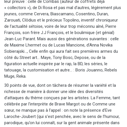
leur preuve : celle de Combas (auteur de coffrets déjà
« collectors »), de Di Rosa et pas mal d’autres, légèrement plus
jeunes, comme Cervera, Biascamano, Cosentino, Duran,
Zarouati, Clôdius et le précieux Topolino, inventif chroniqueur
de l’actualité sétoise, voire de leur trop méconnu aîné, Pierre
François, son frère J.J François, et le boulimique (et génial)
Jean-Luc Parant. Mais aussi des générations suivantes : celle
de Maxime Lhermet ou de Lucas Mancione, d’Anna Novika
Sobierajski…, Celle enfin qui aura fait ses premières armes du
côté du Street art… Maye, Tony Bosc, Depose, ou de la
figuration actuelle inspirée par le rap, la BD, les séries, le
tatouage, la customisation et autre… : Boris Jouanno, Rebels
Muge, Reka.
30 points de vue, dont on tâchera de résumer la variété et la
richesse de manière à donner une idée des diversités
d’attaques du thème conçues par les artistes. La Femme, tant
célébrée par l’interprète de Brave Margot ou de Comme une
sœur, ne manque pas à l’appel : on note la présence d’Eve
Laroche-Joubert (qui s’est penchée, avec le sens de l’humour,
parodique, qu’on lui connaît, sur la gent animale présente dans