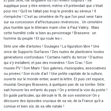
Et puis Sète, l’île singulière où l’on revient toujours ! Sa
supplique pour y être enterré, même s’il prétendait que c’était
pour rire ! Qu’il ne fallait pas trop le prendre au sérieux ! Il
n’empêche ! C’est au cimetière de Py que l’on peut venir faire
sur sa concession d’affectueuses révérences… Un cimetière
plus humble que le littéraire marin cher à Paul Valéry… Mais
cette humilité colle si bien au personnage ! Brassens : un
homme du peuple ! Et qui roule les r…
Sète une ville d’artistes ! Soulages ! La figuration libre ! Une
once de Supports-Surfaces ! Des nuées de plasticiens toutes
générations confondues ! Certains natifs du terroir ! D’autres
qui s’y installent, et pas des moindres ! Son Crac ! Son
musée PV ! Son Miam ! Ses galeries, municipales, associatives
ou privées ! Son école d’art ! Une petite capitale de la culture,
ouverte sur le monde entier, avant la lettre. Et puis cet espace,
muséal, Georges Brassens, à quelques pas de sa tombe. Sète
sait honorer les enfants du pays ! On y entend la voix du poète !
En guide particulier, qui déroule le fil, de son existence! On y
découvre des épisodes cruciaux de sa vie, de la France qu’il a
connue et bien sûr, de sa ville natale !