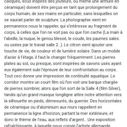
casques, écus inspirés des jouteurs, ou même une armure en
céramique) doivent être perçus en tant que prolongement du
corps humain, de ses mains en particulier, sans lesquelles on
se saurait parler de sculpture. La photographie vient en
permanence nous le rappeler, qui s’intéresse au fragment de
corps, à celles que l’on ne voit pas ou que l’on cache (La main à
l’abeille, la nuque, le genou blessé, le coude, les paumes sales
ou usées par le travail salle 2…). Le citron vient ajouter une
touche de vie, de couleur et de lumière solaire. Dans un mobile
d’acier à l’étage, il faut le changer fréquemment. Les pierres
plates au sol, ou presque, sont inspirées de savons usés ayant
eux également subi l’épreuve de leur confrontation au corps.
Tout ceci donne une impression de continuité aquatique. Le
corridor montre un court film où l’on voit une barque chargée
de pierres sombrer, alors que l’on sort de la Salle 4 (film Silver),
tandis qu’un grand masque longiligne attire notre attention vers
la silhouette en pieds, démesurés, du guerrier. Des horizontales
de céramique ou d’aluminium aux murs rappellent en
permanence la ligne d‘horizon, partant la mer extérieure, et
donc le thème de l’eau, aux reflets d’argent… Une exposition
rafraîchissante, à laquelle nous convie l’artiste allemande,