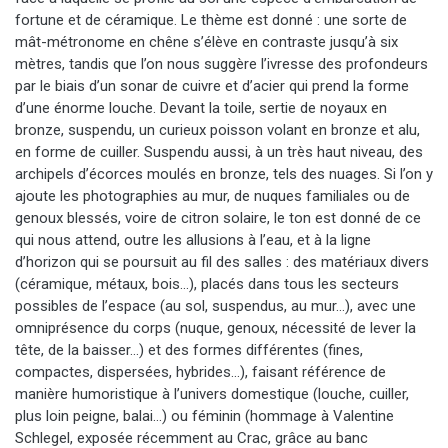
fortune et de céramique. Le thème est donné : une sorte de
mât-métronome en chêne s’élève en contraste jusqu’à six
mètres, tandis que l’on nous suggère l’ivresse des profondeurs
par le biais d’un sonar de cuivre et d’acier qui prend la forme
d’une énorme louche. Devant la toile, sertie de noyaux en
bronze, suspendu, un curieux poisson volant en bronze et alu,
en forme de cuiller. Suspendu aussi, à un très haut niveau, des
archipels d’écorces moulés en bronze, tels des nuages. Si l’on y
ajoute les photographies au mur, de nuques familiales ou de
genoux blessés, voire de citron solaire, le ton est donné de ce
qui nous attend, outre les allusions à l’eau, et à la ligne
d’horizon qui se poursuit au fil des salles : des matériaux divers
(céramique, métaux, bois…), placés dans tous les secteurs
possibles de l’espace (au sol, suspendus, au mur…), avec une
omniprésence du corps (nuque, genoux, nécessité de lever la
tête, de la baisser…) et des formes différentes (fines,
compactes, dispersées, hybrides…), faisant référence de
manière humoristique à l’univers domestique (louche, cuiller,
plus loin peigne, balai…) ou féminin (hommage à Valentine
Schlegel, exposée récemment au Crac, grâce au banc