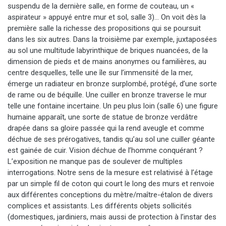
suspendu de la dernière salle, en forme de couteau, un «
aspirateur » appuyé entre mur et sol, salle 3)… On voit dès la
première salle la richesse des propositions qui se poursuit
dans les six autres. Dans la troisième par exemple, juxtaposées
au sol une multitude labyrinthique de briques nuancées, de la
dimension de pieds et de mains anonymes ou familières, au
centre desquelles, telle une île sur l’immensité de la mer,
émerge un radiateur en bronze surplombé, protégé, d’une sorte
de rame ou de béquille. Une cuiller en bronze traverse le mur
telle une fontaine incertaine. Un peu plus loin (salle 6) une figure
humaine apparaît, une sorte de statue de bronze verdâtre
drapée dans sa gloire passée qui la rend aveugle et comme
déchue de ses prérogatives, tandis qu’au sol une cuiller géante
est gainée de cuir. Vision déchue de l’homme conquérant ?
L’exposition ne manque pas de soulever de multiples
interrogations. Notre sens de la mesure est relativisé à l’étage
par un simple fil de coton qui court le long des murs et renvoie
aux différentes conceptions du mètre/maître-étalon de divers
complices et assistants. Les différents objets sollicités
(domestiques, jardiniers, mais aussi de protection à l’instar des