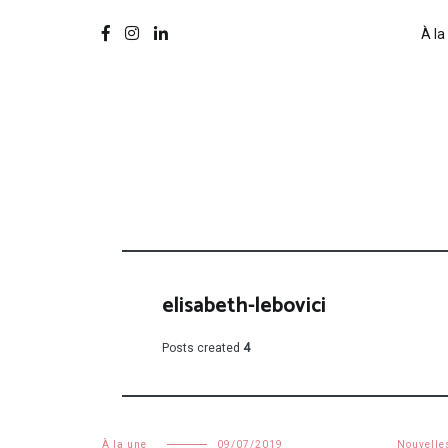
À la
elisabeth-lebovici
Posts created
4
À la une
09/07/2019
Nouvelle