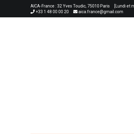
Aller
AICA-France : 32 Yves Toudic, 75010 Paris
[Lundi et 
au
+33 1 48 00 00 20
aica.france@gmail.com
contenu