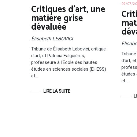
Critiques d’art, une
09/07/2
Crit
matière grise
mat
dévaluée
dév
Élisabeth LEBOVICI
Élisab
Tribune de Élisabeth Lebovici, critique
Tribune 
d’art, et Patricia Falguières,
d’art, e
professeure à l’École des hautes
profess
études en sciences sociales (EHESS)
études 
et…
et…
LIRE LA SUITE
L