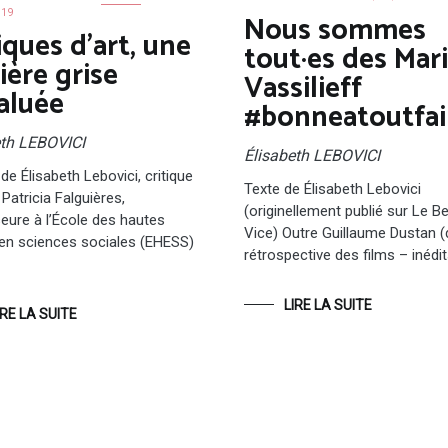
019
Nous sommes
iques d’art, une
tout·es des Mar
ière grise
Vassilieff
aluée
#bonneatoutfai
eth LEBOVICI
Élisabeth LEBOVICI
de Élisabeth Lebovici, critique
Texte de Élisabeth Lebovici
t Patricia Falguières,
(originellement publié sur Le B
eure à l’École des hautes
Vice) Outre Guillaume Dustan (
en sciences sociales (EHESS)
rétrospective des films – inédi
LIRE LA SUITE
IRE LA SUITE