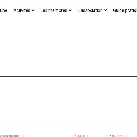
AICA-France
 une
Activités
Les membres
L’association
Guide prati
s des membres
À la une
30/05/2019