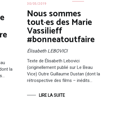
30/05/2019
Nous sommes
ie
tout·es des Marie
Vassilieff
re
#bonneatoutfaire
Élisabeth LEBOVICI
Texte de Élisabeth Lebovici
eau
(originellement publié sur Le Beau
dont la
Vice) Outre Guillaume Dustan (dont la
ts…
rétrospective des films – inédits…
LIRE LA SUITE