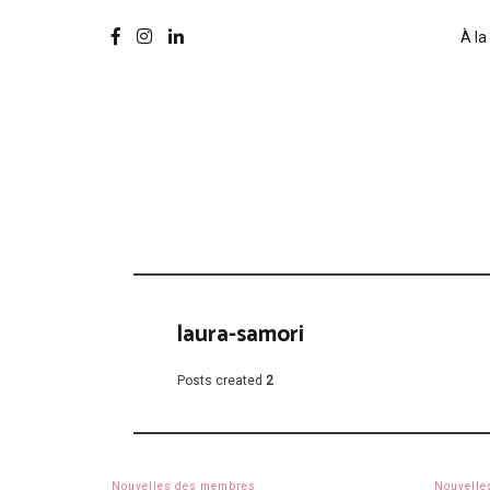
À la
laura-samori
Posts created
2
Nouvelles des membres
Nouvelle