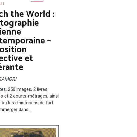
021
ch the World :
tographie
nienne
temporaine –
osition
ective et
érante
 SAMORI
tes, 250 images, 2 livres
tes et 2 courts-métrages, ainsi
textes d’historiens de l’art
immerger dans…