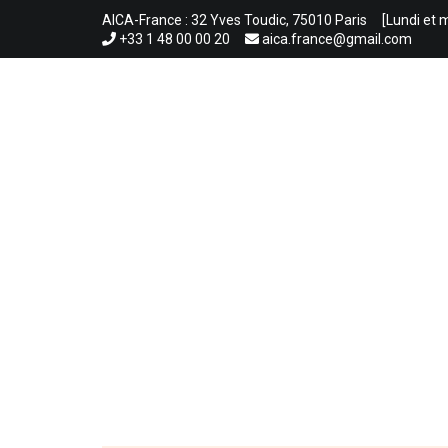
Aller
AICA-France : 32 Yves Toudic, 75010 Paris
[Lundi et 
au
+33 1 48 00 00 20
aica.france@gmail.com
contenu