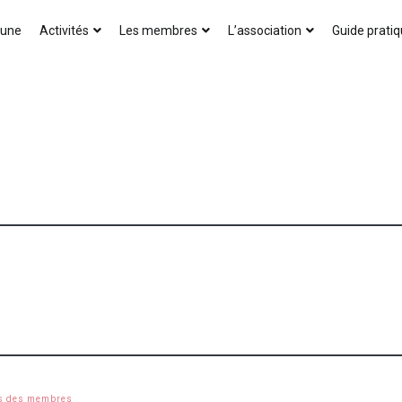
AICA-France
 une
Activités
Les membres
L’association
Guide prati
s des membres