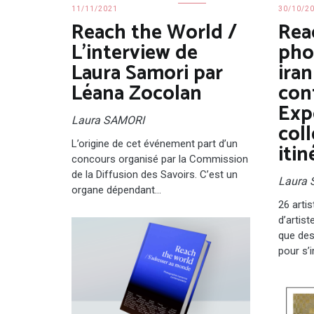
11/11/2021
30/10/2
Reach the World /
Rea
L’interview de
pho
Laura Samori par
ira
Léana Zocolan
con
Exp
Laura SAMORI
coll
L’origine de cet événement part d’un
itin
concours organisé par la Commission
de la Diffusion des Savoirs. C’est un
Laura
organe dépendant…
26 artis
d’artis
que des 
pour s’