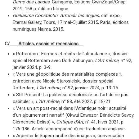
Dame-des-Landes
, Guingamp, Éditions GwinZegal/Cnap,
2019, 168 p. édition bilingue.
Guillaume Constantin. Arrondir les angles
, cat. expo.,
Eternal Gallery, Tours, 17 mai-5 juillet 2015, Paris, éditions
numériques Naima, 2015.
C/
Articles, essais et recensions
« Rotterdam : Formes et récits de l’abondance », dossier
spécial Rotterdam avec Dork Zabunyan,
L’Art même
, n° 92,
janvier 2024, p. 3-9.
« Vers une géopolitique des matérialités complexes »,
entretien avec Nicole Starosielski, dossier spécial
Rotterdam,
L’Art même
, n° 92, janvier 2024, p. 13-15.
« Still Present! La politesse décoloniale ou l’art de ne pas
capituler »,
L’Art même
, n° 88, été 2022, p. 18-21.
« Vers un art post-racial dans l’Atlantique noir : actualité
d’un ajournement narratif (Okwui Enwezor, Bénédicte Savoy,
Clémentine Deliss) »,
Critique d’Art
, n° 41, hiver 2021, p.
176-186. Article accompagné d’une traduction anglaise.
« Arpenter le Supermarché des images », conversation