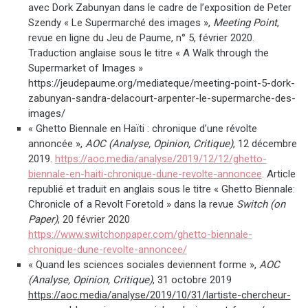
avec Dork Zabunyan dans le cadre de l’exposition de Peter
Szendy « Le Supermarché des images »,
Meeting Point
,
revue en ligne du Jeu de Paume, n° 5, février 2020.
Traduction anglaise sous le titre « A Walk through the
Supermarket of Images »
https://jeudepaume.org/mediateque/meeting-point-5-dork-
zabunyan-sandra-delacourt-arpenter-le-supermarche-des-
images/
« Ghetto Biennale en Haïti : chronique d’une révolte
annoncée »,
AOC
(Analyse, Opinion, Critique)
, 12 décembre
2019.
https://aoc.media/analyse/2019/12/12/ghetto-
biennale-en-haiti-chronique-dune-revolte-annoncee
. Article
republié et traduit en anglais sous le titre « Ghetto Biennale:
Chronicle of a Revolt Foretold » dans la revue
Switch (on
Paper)
, 20 février 2020
https://www.switchonpaper.com/ghetto-biennale-
chronique-dune-revolte-annoncee/
« Quand les sciences sociales deviennent forme »,
AOC
(Analyse, Opinion, Critique)
, 31 octobre 2019
https://aoc.media/analyse/2019/10/31/lartiste-chercheur-