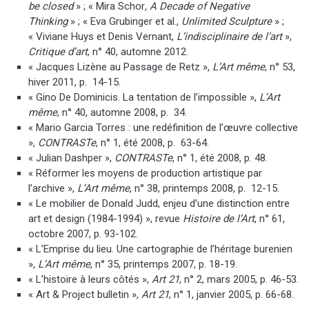
be closed
» ; « Mira Schor
, A Decade of Negative
Thinking
» ; « Eva Grubinger et al.,
Unlimited Sculpture
» ;
« Viviane Huys et Denis Vernant,
L’indisciplinaire de l’art
»,
Critique d’art
, n° 40, automne 2012.
« Jacques Lizène au Passage de Retz »,
L’Art même
, n° 53,
hiver 2011, p. 14-15.
« Gino De Dominicis. La tentation de l’impossible »,
L’Art
même
, n° 40, automne 2008, p. 34.
« Mario Garcia Torres : une redéfinition de l’œuvre collective
»,
CONTRASTe
, n° 1, été 2008, p. 63-64.
« Julian Dashper »,
CONTRASTe
, n° 1, été 2008, p. 48.
« Réformer les moyens de production artistique par
l’archive »,
L’Art même
, n° 38, printemps 2008, p. 12-15.
« Le mobilier de Donald Judd, enjeu d’une distinction entre
art et design (1984-1994) », revue
Histoire de l’Art
, n° 61,
octobre 2007, p. 93-102.
« L’Emprise du lieu. Une cartographie de l’héritage burenien
»,
L’Art même
, n° 35, printemps 2007, p. 18-19.
« L’histoire à leurs côtés »,
Art 21
, n° 2, mars 2005, p. 46-53.
« Art & Project bulletin »,
Art 21
, n° 1, janvier 2005, p. 66-68.