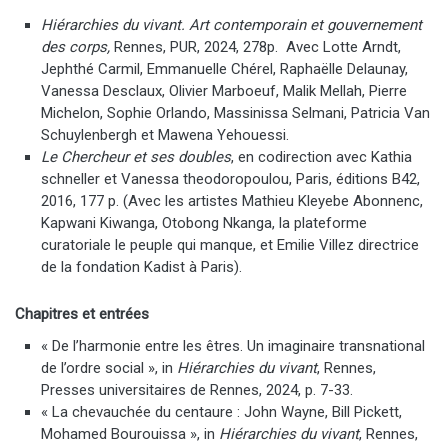
Hiérarchies du vivant. Art contemporain et gouvernement
des corps,
Rennes, PUR, 2024, 278p. Avec Lotte Arndt,
Jephthé Carmil, Emmanuelle Chérel, Raphaëlle Delaunay,
Vanessa Desclaux, Olivier Marboeuf, Malik Mellah, Pierre
Michelon, Sophie Orlando, Massinissa Selmani, Patricia Van
Schuylenbergh et Mawena Yehouessi.
Le Chercheur et ses doubles
, en codirection avec Kathia
schneller et Vanessa theodoropoulou, Paris, éditions B42,
2016, 177 p. (Avec les artistes Mathieu Kleyebe Abonnenc,
Kapwani Kiwanga, Otobong Nkanga, la plateforme
curatoriale le peuple qui manque, et Emilie Villez directrice
de la fondation Kadist à Paris).
Chapitres et entrées
« De l’harmonie entre les êtres. Un imaginaire transnational
de l’ordre social », in
Hiérarchies du vivant
, Rennes,
Presses universitaires de Rennes, 2024, p. 7-33.
« La chevauchée du centaure : John Wayne, Bill Pickett,
Mohamed Bourouissa », in
Hiérarchies du vivant
, Rennes,