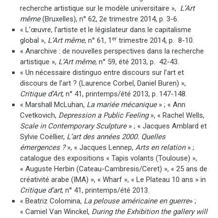
recherche artistique sur le modèle universitaire »,
L’Art
même
(Bruxelles), n° 62, 2e trimestre 2014, p. 3-6.
« L’œuvre, l’artiste et le législateur dans le capitalisme
er
global »,
L’Art même
, n° 61, 1
trimestre 2014, p. 8-10.
« Anarchive : de nouvelles perspectives dans la recherche
artistique »,
L’Art même
, n° 59, été 2013, p. 42-43.
« Un nécessaire distinguo entre discours sur l’art et
discours de l’art ? (Laurence Corbel, Daniel Buren) »,
Critique d’Art
, n° 41, printemps/été 2013, p. 147-148.
« Marshall McLuhan,
La mariée mécanique
» ; « Ann
Cvetkovich,
Depression a Public Feeling
», « Rachel Wells,
Scale in Contemporary Sculpture
» ; « Jacques Amblard et
Sylvie Coëllier,
L’art des années 2000. Quelles
émergences ?
», « Jacques Lennep,
Arts en relation
» ;
catalogue des expositions « Tapis volants (Toulouse) »,
« Auguste Herbin (Cateau-Cambresis/Ceret) », « 25 ans de
créativité arabe (IMA) », « Wharf », « Le Plateau 10 ans » in
Critique d’art
, n° 41, printemps/été 2013.
« Beatriz Colomina,
La pelouse américaine en guerre
» ;
« Camiel Van Winckel,
During the Exhibition the gallery will