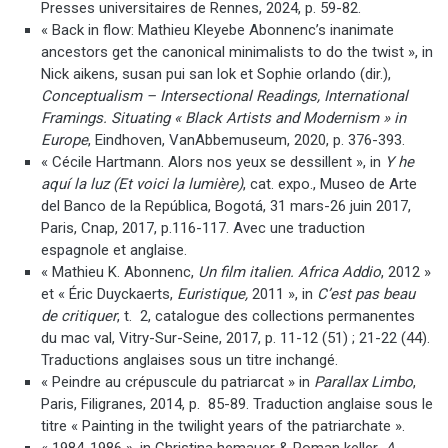
Presses universitaires de Rennes, 2024, p. 59-82.
« Back in flow: Mathieu Kleyebe Abonnenc’s inanimate
ancestors get the canonical minimalists to do the twist », in
Nick aikens, susan pui san lok et Sophie orlando (dir.),
Conceptualism – Intersectional Readings, International
Framings. Situating « Black Artists and Modernism » in
Europe
, Eindhoven, VanAbbemuseum, 2020, p. 376-393.
« Cécile Hartmann. Alors nos yeux se dessillent », in
Y he
aquí la luz (Et voici la lumière)
, cat. expo., Museo de Arte
del Banco de la República, Bogotá, 31 mars-26 juin 2017,
Paris, Cnap, 2017, p.116-117. Avec une traduction
espagnole et anglaise.
« Mathieu K. Abonnenc,
Un film italien. Africa Addio
, 2012 »
et « Éric Duyckaerts,
Euristique,
2011 », in
C’est pas beau
de critiquer
, t. 2, catalogue des collections permanentes
du mac val, Vitry-Sur-Seine, 2017, p. 11-12 (51) ; 21-22 (44).
Traductions anglaises sous un titre inchangé.
« Peindre au crépuscule du patriarcat » in
Parallax Limbo
,
Paris, Filigranes, 2014, p. 85-89. Traduction anglaise sous le
titre « Painting in the twilight years of the patriarchate ».