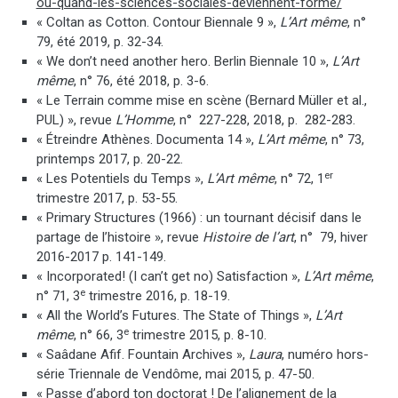
ou-quand-les-sciences-sociales-deviennent-forme/
« Coltan as Cotton. Contour Biennale 9 »,
L’Art même
, n°
79, été 2019, p. 32-34.
« We don’t need another hero. Berlin Biennale 10 »,
L’Art
même
, n° 76, été 2018, p. 3-6.
« Le Terrain comme mise en scène (Bernard Müller et al.,
PUL) », revue
L’Homme
, n° 227-228, 2018, p. 282-283.
« Étreindre Athènes. Documenta 14 »,
L’Art même
, n° 73,
printemps 2017, p. 20-22.
er
« Les Potentiels du Temps »,
L’Art même
, n° 72, 1
trimestre 2017, p. 53-55.
« Primary Structures (1966) : un tournant décisif dans le
partage de l’histoire », revue
Histoire de l’art
, n° 79, hiver
2016-2017 p. 141-149.
« Incorporated! (I can’t get no) Satisfaction »,
L’Art même
,
e
n° 71, 3
trimestre 2016, p. 18-19.
« All the World’s Futures. The State of Things »,
L’Art
e
même
, n° 66, 3
trimestre 2015, p. 8-10.
« Saâdane Afif. Fountain Archives »,
Laura
, numéro hors-
série Triennale de Vendôme, mai 2015, p. 47-50.
« Passe d’abord ton doctorat ! De l’alignement de la