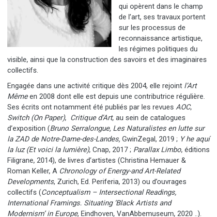
qui opèrent dans le champ
de l’art, ses travaux portent
sur les processus de
reconnaissance artistique,
les régimes politiques du
visible, ainsi que la construction des savoirs et des imaginaires
collectifs.
Engagée dans une activité critique dès 2004, elle rejoint
l’Art
Même
en 2008 dont elle est depuis une contributrice régulière.
Ses écrits ont notamment été publiés par les revues
AOC
,
Switch (On Paper)
,
Critique d’Art
, au sein de catalogues
d’exposition (
Bruno Serralongue,
Les Naturalistes en lutte sur
la ZAD de Notre-Dame-des-Landes,
GwinZegal, 2019 ;
Y he aquí
la luz (Et voici la lumière)
, Cnap, 2017 ;
Parallax Limbo
, éditions
Filigrane, 2014), de livres d’artistes (Christina Hemauer &
Roman Keller, A
Chronology of Energy-and Art-Related
Developments
, Zurich, Ed. Periferia, 2013) ou d’ouvrages
collectifs (
Conceptualism – Intersectional Readings,
International Framings.
Situating ‘Black Artists and
Modernism’ in Europe
, Eindhoven, VanAbbemuseum, 2020 ..).