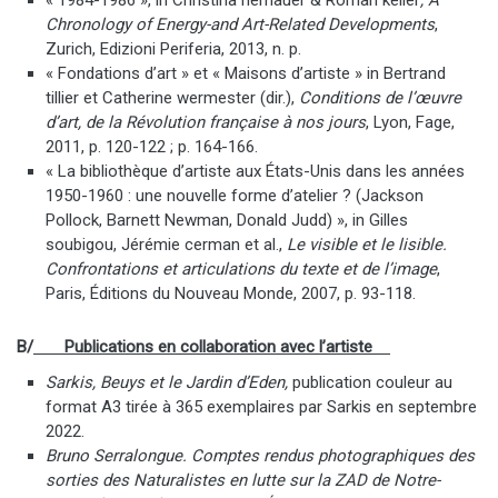
« 1984-1986 », in Christina hemauer & Roman keller
, A
Chronology of Energy-and Art-Related Developments
,
Zurich, Edizioni Periferia, 2013, n. p.
« Fondations d’art » et « Maisons d’artiste » in Bertrand
tillier et Catherine wermester (dir.),
Conditions de l’œuvre
d’art, de la Révolution française à nos jours
, Lyon, Fage,
2011, p. 120-122 ; p. 164-166.
« La bibliothèque d’artiste aux États-Unis dans les années
1950-1960 : une nouvelle forme d’atelier ? (Jackson
Pollock, Barnett Newman, Donald Judd) », in Gilles
soubigou, Jérémie cerman et al.,
Le visible et le lisible.
Confrontations et articulations du texte et de l’image
,
Paris, Éditions du Nouveau Monde, 2007, p. 93-118.
B/
Publications en collaboration avec l’artiste
Sarkis, Beuys et le Jardin d’Eden,
publication couleur au
format A3 tirée à 365 exemplaires par Sarkis en septembre
2022.
Bruno Serralongue. Comptes rendus photographiques des
sorties des Naturalistes en lutte sur la ZAD de Notre-