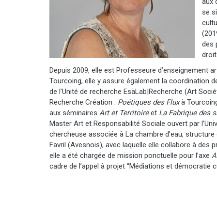
aux 
se s
cult
(201
des 
droit
Depuis 2009, elle est Professeure d’enseignement art
Tourcoing, elle y assure également la coordination de
de l’Unité de recherche EsäLab|Recherche (Art Socié
Recherche Création :
Poétiques des Flux
à Tourcoin
aux séminaires
Art et Territoire
et
La Fabrique des s
Master Art et Responsabilité Sociale ouvert par l’Unive
chercheuse associée à La chambre d’eau, structure de 
Favril (Avesnois), avec laquelle elle collabore à des pr
elle a été chargée de mission ponctuelle pour l’axe
A
cadre de l’appel à projet “Médiations et démocratie cu