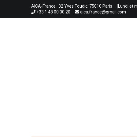
Aller
AICA-France : 32 Yves Toudic, 75010 Paris
[Lundi et 
au
+33 1 48 00 00 20
aica.france@gmail.com
contenu