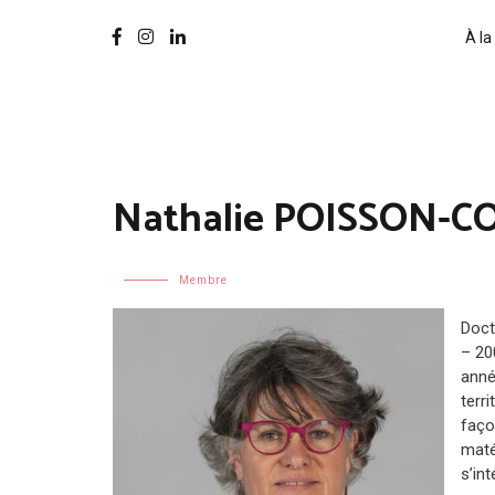
À la
Nathalie POISSON-C
Membre
Doct
– 20
anné
terri
faço
maté
s’in