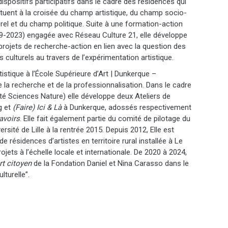
dispositifs participatifs dans le cadre des résidences qui
ituent à la croisée du champ artistique, du champ socio-
urel et du champ politique. Suite à une formation-action
9-2023) engagée avec Réseau Culture 21, elle développe
projets de recherche-action en lien avec la question des
s culturels au travers de l’expérimentation artistique.
istique à l’École Supérieure d’Art | Dunkerque –
 la recherche et de la professionnalisation. Dans le cadre
té Sciences Nature) elle développe deux Ateliers de
g et
(Faire) Ici & Là
à Dunkerque, adossés respectivement
avoirs
. Elle fait également partie du comité de pilotage du
rsité de Lille à la rentrée 2015. Depuis 2012, Elle est
résidences d’artistes en territoire rural installée à Le
ojets à l’échelle locale et internationale.
De 2020 à 2024,
rt citoyen
de la Fondation Daniel et Nina Carasso dans le
lturelle”.