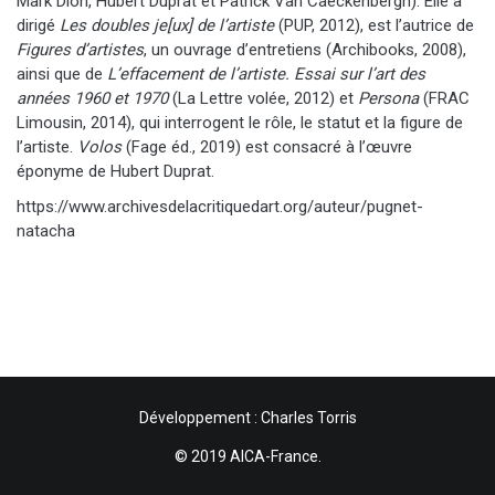
Mark Dion, Hubert Duprat et Patrick Van Caeckenbergh). Elle a
dirigé
Les doubles je[ux] de l’artiste
(PUP, 2012), est l’autrice de
Figures d’artistes
, un ouvrage d’entretiens (Archibooks, 2008),
ainsi que de
L’effacement de l’artiste. Essai sur l’art des
années 1960 et 1970
(La Lettre volée, 2012) et
Persona
(FRAC
Limousin, 2014), qui interrogent le rôle, le statut et la figure de
l’artiste.
Volos
(Fage éd., 2019) est consacré à l’œuvre
éponyme de Hubert Duprat.
https://www.archivesdelacritiquedart.org/auteur/pugnet-
natacha
Développement : Charles Torris
© 2019 AICA-France.