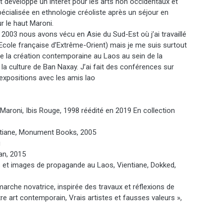
ut développé un intérêt pour les arts non occidentaux et
écialisée en ethnologie créoliste après un séjour en
r le haut Maroni.
e 2003 nous avons vécu en Asie du Sud-Est où j’ai travaillé
Ecole française d’Extrême-Orient) mais je me suis surtout
 la création contemporaine au Laos au sein de la
la culture de Ban Naxay. J’ai fait des conférences sur
s expositions avec les amis lao
 Maroni, Ibis Rouge, 1998 réédité en 2019 En collection
ntiane, Monument Books, 2005
g
tan, 2015
s et images de propagande au Laos, Vientiane, Dokked,
arche novatrice, inspirée des travaux et réflexions de
utre art contemporain, Vrais artistes et fausses valeurs »,