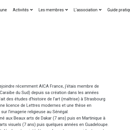
AICA-France
 une
Activités
Les membres
L’association
Guide prati
rejoindre récemment AICA France, j’étais membre de
Caraïbe du Sud) depuis sa création dans les années
fait des études d’histoire de l’art (maîtrise) à Strasbourg
une licence de Lettres modernes et une thèse en
 sur l’imagerie religieuse au Sénégal.
gné aux Beaux arts de Dakar (7 ans) puis en Martinique à
 d’arts visuels (7 ans) puis quelques années en Guadeloupe.