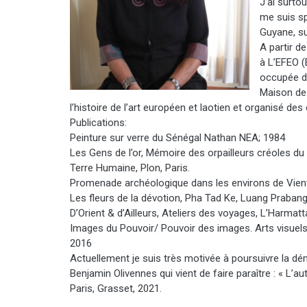
J’ai surto
me suis sp
Guyane, su
A partir d
à L’EFEO (
occupée de
Maison de 
l’histoire de l’art européen et laotien et organisé de
Publications:
Peinture sur verre du Sénégal Nathan NEA; 1984
Les Gens de l’or, Mémoire des orpailleurs créoles du
Terre Humaine, Plon, Paris.
Promenade archéologique dans les environs de Vie
Les fleurs de la dévotion, Pha Tad Ke, Luang Praban
D’Orient & d’Ailleurs, Ateliers des voyages, L’Harmat
Images du Pouvoir/ Pouvoir des images. Arts visuel
2016
Actuellement je suis très motivée à poursuivre la dém
Benjamin Olivennes qui vient de faire paraître : « L’a
Paris, Grasset, 2021.