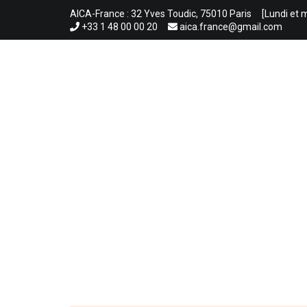
Aller
AICA-France : 32 Yves Toudic, 75010 Paris
[Lundi et 
au
+33 1 48 00 00 20
aica.france@gmail.com
contenu