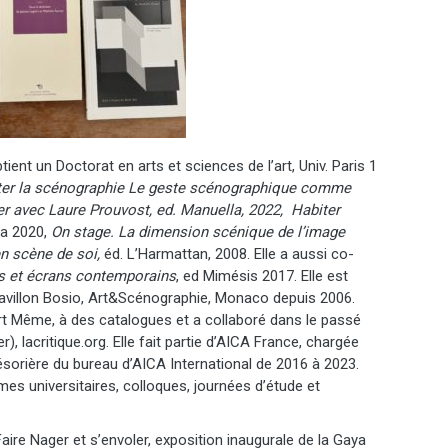
nt un Doctorat en arts et sciences de l’art, Univ. Paris 1
ter la scénographie Le geste scénographique comme
er avec Laure Prouvost, ed. Manuella, 2022, Habiter
la 2020,
On stage. La dimension scénique de l’image
en scène de soi,
éd. L’Harmattan, 2008. Elle a aussi co-
fs et écrans contemporains
, ed Mimésis 2017. Elle est
 Pavillon Bosio, Art&Scénographie, Monaco depuis 2006.
art Même, à des catalogues et a collaboré dans le passé
lacritique.org. Elle fait partie d’AICA France, chargée
résorière du bureau d’AICA International de 2016 à 2023.
mes universitaires, colloques, journées d’étude et
ire Nager et s’envoler, exposition inaugurale de la Gaya