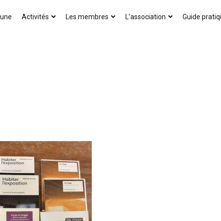
AICA-France
 une
Activités
Les membres
L’association
Guide prati