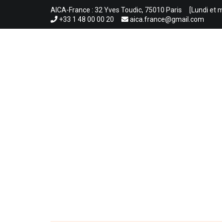
Aller
AICA-France : 32 Yves Toudic, 75010 Paris
[Lundi et 
au
+33 1 48 00 00 20
aica.france@gmail.com
contenu