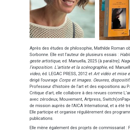
Après des études de philosophie, Mathilde Roman obtie
Sorbonne. Elle est l’auteur de plusieurs essais :
Habi
geste artistique
, ed. Manuella, 2025 (à paraî
tre), Nag
l’exposition. L’artiste et la scénographie
, ed. Manuel
video
, éd. LEGAC PRESS, 2012 et
Art vidéo et mise 
dirigé l’ouvrage
Corps et images. Oeuvres, dispositi
Professeur d’histoire de l’art et des expositions au
Critique d’art, elle collabore à des revues comme L’
avec zérodeux, Mouvement, Artpress, Switch(onPaper), 
de mission auprès de l’AICA International, et a été t
Elle participe et organise régulièrement des program
publications.
Elle mène également des projets de commissariat : Fa