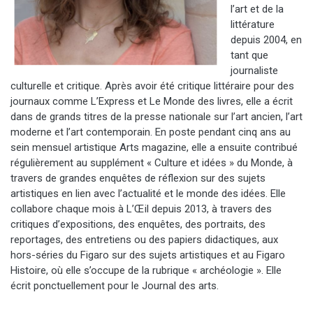
l’art et de la
littérature
depuis 2004, en
tant que
journaliste
culturelle
et critique.
Après avoir été
critique littéraire pour
des
journaux
comme
L’Express et Le Monde des livres
, elle a écrit
dans de grands titres de la presse nationale sur l’art ancien, l’art
moderne et l’art contemporain
.
E
n poste pendant cinq ans au
sein mensuel artistique Arts magazine,
e
lle a
ensuite
contribué
régulièrement au supplément « Culture et idées » du Monde, à
travers de grandes enquêtes de réflexion sur des sujets
artistiques en lien avec l’actualité et le monde des idées.
E
lle
collabore chaque mois à L’Œil depuis 2013, à travers des
critiques d’exposition
s
, des enquêtes, des portraits, des
reportages, des entretiens ou des papiers didactiques,
aux
hors-séries du Figaro
sur des sujets artistiques
et
au
Figaro
Histoire
,
où elle s’occupe de la rubrique « archéologie ».
Elle
écrit
ponctuell
ement pour le Journal des arts
.