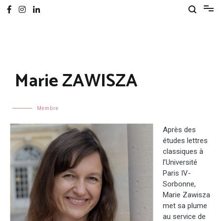
Marie ZAWISZA
Membre
Après des
études lettres
classiques à
l’
U
niversité
Paris
IV
-
Sorbonne,
Marie
Zawisza
met sa plume
au service de