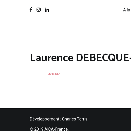
À la
Laurence DEBECQUE
Membre
Développement : Charles Torris
© 2019 AICA-France.