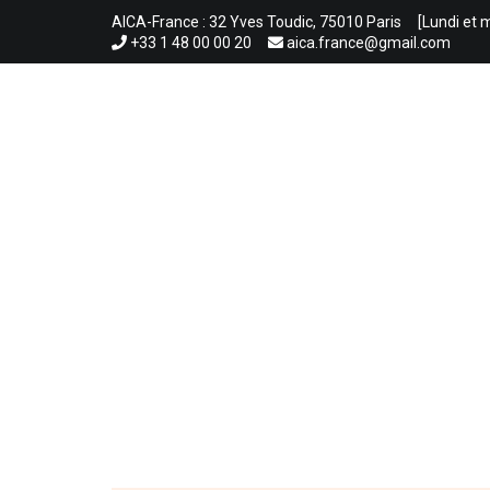
Aller
AICA-France : 32 Yves Toudic, 75010 Paris
[Lundi et 
au
+33 1 48 00 00 20
aica.france@gmail.com
contenu