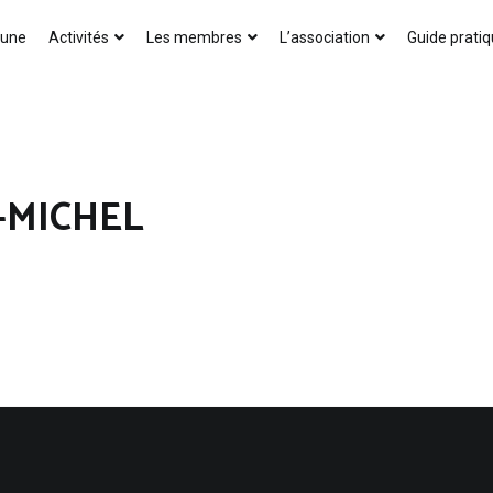
AICA-France
 une
Activités
Les membres
L’association
Guide prati
-MICHEL