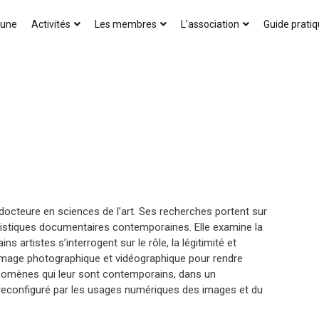
AICA-France
 une
Activités
Les membres
L’association
Guide prati
 docteure en sciences de l’art. Ses recherches portent sur
rtistiques documentaires contemporaines. Elle examine la
ns artistes s’interrogent sur le rôle, la légitimité et
l’image photographique et vidéographique pour rendre
énomènes qui leur sont contemporains, dans un
econfiguré par les usages numériques des images et du