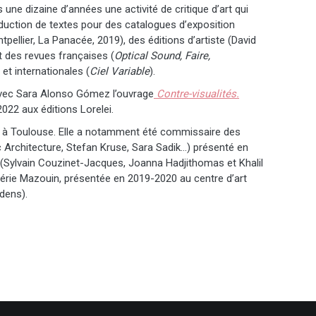
 une dizaine d’années une activité de critique d’art qui
duction de textes pour des catalogues d’exposition
tpellier, La Panacée, 2019), des éditions d’artiste (David
t des revues françaises (
Optical Sound, Faire,
) et internationales (
Ciel Variable
).
 avec Sara Alonso Gómez l’ouvrage
Contre-visualités.
 2022 aux éditions Lorelei.
a à Toulouse. Elle a notamment été commissaire des
c Architecture, Stefan Kruse, Sara Sadik…) présenté en
(Sylvain Couzinet-Jacques, Joanna Hadjithomas et Khalil
́rie Mazouin, présentée en 2019-2020 au centre d’art
dens).