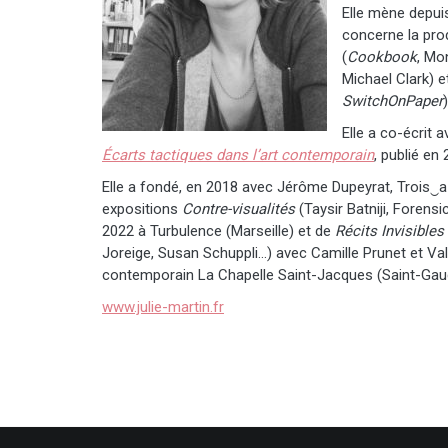
Elle mène depuis
concerne la pro
(
Cookbook
, Mon
Michael Clark) e
SwitchOnPaper
Elle a co-écrit
Écarts tactiques dans l’art
contemporain
, publié en
Elle a fondé, en 2018 avec Jérôme Dupeyrat, Trois‿
expositions
Contre-visualités
(Taysir Batniji, Forensi
2022 à Turbulence (Marseille) et de
Récits Invisibles
Joreige, Susan Schuppli…) avec Camille Prunet et Vale
contemporain La Chapelle Saint-Jacques (Saint-Gau
www.julie-martin.fr