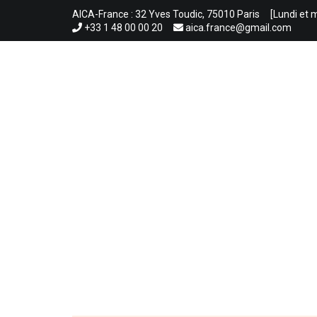
Aller
AICA-France : 32 Yves Toudic, 75010 Paris
[Lundi et 
au
+33 1 48 00 00 20
aica.france@gmail.com
contenu