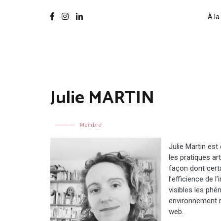
À la
Julie MARTIN
Membre
Julie Martin est
les pratiques a
façon dont certai
l’efficience de 
visibles les ph
environnement r
web.