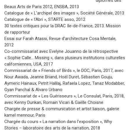
diplômés des
Beaux Arts de Paris 2012, ENSBA, 2013
Catalogue de « L’archipel des images », Société Générale, 2013
Catalogue de « l’Abri », STARTE asso, 2012
30 textes critiques pour la DRAC Ile-de-France, 2013. Mission
de rapporteur
Essai sur Farah Atassi, Revue d’architecture Cosa Mentale,
2012
Co-commissariat avec Evelyne Jouanno de la rétrospective
« Sophie Calle… Missing », dans plusieurs institutions culturelles
californiennes, USA, 2017
Commissariat de « Friends of Birds », le DOC, Paris, 2017, avec
Nour Awada, Jeanne Briand, Hoël Duret, Sébastien Gouju,
Aymeric Hainaux, Petrit Halilaj, Rafaela Lopez, Tanaz Modabber,
Gyan Panchal & Alvaro Urbano
Commissariat de « Les Guérisseurs », Le Consulat, Paris, 2018,
avec Kenny Dunkan, Romain Vicari & Gaëlle Choisne
Chargée de presse & communication et artist liaison, galerie
kamel mennour, Paris
Chargée du cours « La narration dans l’exposition », Why
Stories – laboratoire des arts de la narration, 2018