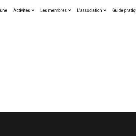
AICA-France
 une
Activités
Les membres
L’association
Guide prati