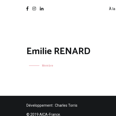
À la
Emilie RENARD
Membre
Développement : Charles Torris
© 2019 AICA-France.