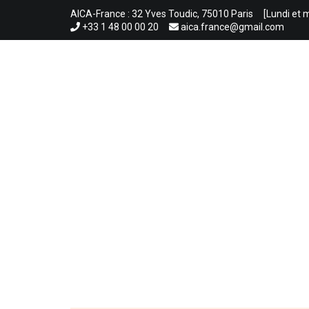
Aller
AICA-France : 32 Yves Toudic, 75010 Paris
[Lundi et 
au
+33 1 48 00 00 20
aica.france@gmail.com
contenu