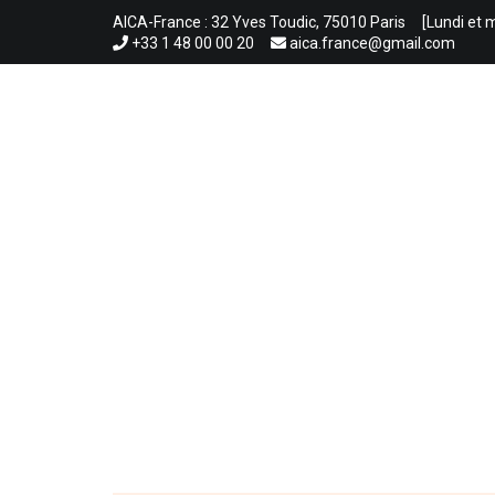
Aller
AICA-France : 32 Yves Toudic, 75010 Paris
[Lundi et 
au
+33 1 48 00 00 20
aica.france@gmail.com
contenu