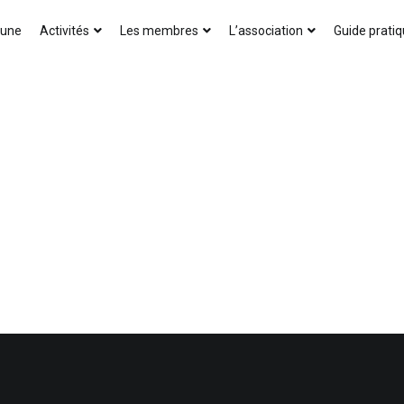
AICA-France
 une
Activités
Les membres
L’association
Guide prati