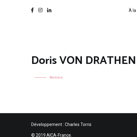
À la
Doris VON DRATHEN
Membre
Développement : Charles Torris
© 2019 AICA-France.