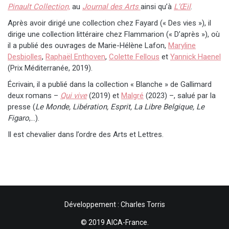
Pinault Collection,
au
Journal des Arts
ainsi qu’à
L’Œil
.
Après avoir dirigé une collection chez Fayard (« Des vies »), il
dirige une collection littéraire chez Flammarion (« D’après »), où
il a publié des ouvrages de Marie-Hélène Lafon,
Maryline
Desbiolles
,
Raphaël Enthoven
,
Colette Fellous
et
Yannick Haenel
(Prix Méditerranée, 2019).
Écrivain, il a publié dans la collection « Blanche » de Gallimard
deux romans –
Qui vive
(2019) et
Malgré
(2023) –, salué par la
presse (
Le Monde, Libération, Esprit, La Libre Belgique, Le
Figaro
,…).
Il est chevalier dans l’ordre des Arts et Lettres.
Développement : Charles Torris
© 2019 AICA-France.