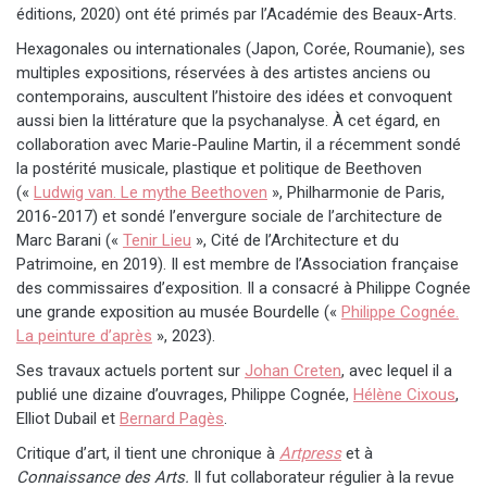
éditions, 2020) ont été primés par l’Académie des Beaux-Arts.
Hexagonales ou internationales (Japon, Corée, Roumanie), ses
multiples expositions, réservées à des artistes anciens ou
contemporains, auscultent l’histoire des idées et convoquent
aussi bien la littérature que la psychanalyse. À cet égard, en
collaboration avec Marie-Pauline Martin, il a récemment sondé
la postérité musicale, plastique et politique de Beethoven
(«
Ludwig van. Le mythe Beethoven
», Philharmonie de Paris,
2016-2017) et sondé l’envergure sociale de l’architecture de
Marc Barani («
Tenir Lieu
», Cité de l’Architecture et du
Patrimoine, en 2019). Il est membre de l’Association française
des commissaires d’exposition. Il a consacré à Philippe Cognée
une grande exposition au musée Bourdelle («
Philippe Cognée.
La peinture d’après
», 2023).
Ses travaux actuels portent sur
Johan Creten
, avec lequel il a
publié une dizaine d’ouvrages, Philippe Cognée,
Hélène Cixous
,
Elliot Dubail et
Bernard Pagès
.
Critique d’art, il tient une chronique à
Artpress
et à
Connaissance des Arts.
Il fut collaborateur régulier à la revue