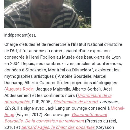
indépendant(es).
Chargé d’études et de recherche à l’Institut National d’Histoire
de l’Art, il fut associé au commissariat d’une exposition
consacrée à Henri Focillon au Musée des beaux-arts de Lyon
en 2004. Depuis, ses nombreux livres, articles et conférences,
données à Stockholm, Montréal ou Düsseldorf, explorent les
mythographies artistiques ( Antoine Bourdelle, Marcel
Duchamp, Alberto Giacometti), les projections idéologiques
(
Auguste Rodin
, Jacques Majorelle, Alberto Sorbelli, Adel
Abdessemed) et les continents noirs (
Dictionnaire de la
pornographie
, PUF, 2005 ;
Dictionnaire de la mort
, Larousse,
2010
). Il a signé avec Jack Lang un ouvrage consacré à
Michel-
Ange
(Fayard, 2012). Ses ouvrages
Giacometti devant
Bourdelle. De la conversion au reniement
(Presses du réel,
2016) et
Bernard Pagès, le chant des possibles
(Ceysson