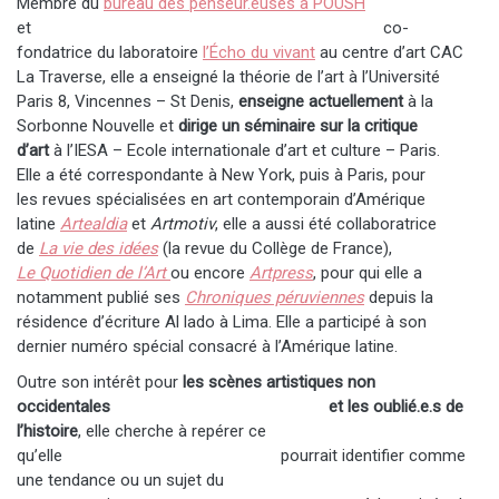
Membre du
bureau des penseur.euses à POUSH
et co-
fondatrice du laboratoire
l’Écho du vivant
au centre d’art CAC
La Traverse, elle a enseigné la théorie de l’art à l’Université
Paris 8, Vincennes – St Denis,
enseigne actuellement
à la
Sorbonne Nouvelle et
dirige un séminaire sur la critique
d’art
à l’IESA – Ecole internationale d’art et culture – Paris.
Elle a été correspondante à New York, puis à Paris, pour
les revues spécialisées en art contemporain d’Amérique
latine
Artealdia
et
Artmotiv
, elle a aussi été collaboratrice
de
La vie des idées
(la revue du Collège de France),
Le Quotidien de l’Art
ou encore
Artpress
, pour qui elle a
notamment publié ses
Chroniques péruviennes
depuis la
résidence d’écriture Al lado à Lima. Elle a participé à son
dernier numéro spécial consacré à l’Amérique latine.
Outre son intérêt pour
les scènes artistiques non
occidentales
et les oublié.e.s de
l’histoire
, elle cherche à repérer ce
qu’elle pourrait identifier comme
une tendance ou un sujet du