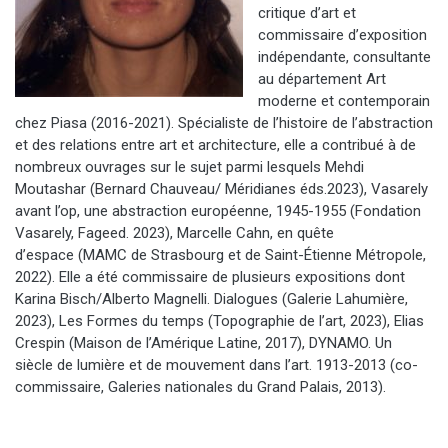
critique d’art et
commissaire d’exposition
indépendante
, consultante
au d
épartement
A
rt
moderne et contemporain
chez
Piasa
(2016-2021)
.
S
pécialiste de l’histoire de l’abstraction
et des relations entre art et architecture
, ell
e
a contribué
à
de
nombreux ouvrages
sur le sujet parmi lesquels
Mehdi
Moutashar
(
Bernard Chauveau
/
Méridianes
é
d
s
.
2023),
Vasarely
avant l’op
,
une abstraction européenne, 1945-1955
(
Fondation
Vasarely
,
Fage
e
d
.
2023),
Marcelle Cahn, en quête
d’espace
(
MAMC de Strasbourg et de Saint-Étienne Métropole,
2022)
.
Elle a été commissaire de plusieurs expositions dont
Karina
Bisch
/Alberto Magnelli
.
Dialogues
(Galerie
Lahumière
,
2023
), Les Formes du temps
(Topographie de l’art, 2023),
Elias
Crespin
(Maison de l’Amérique Latine, 2017),
DYNAMO. Un
siècle de lumière et de mouvement dans l’art. 1913-2013
(
co
-
commissaire, Galeries nationales du Grand Palais, 2013).